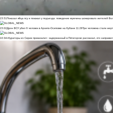
15:51
Показал яйца псу и покакал у подъезда: поведение мужчины шокировало жителей Во
15:02
Дрон ВСУ убил 6 человек в Архипо-Осиповке на Кубани
11:28
Три человека стали жер
10:34
«Кураторы из Сирии приказали»: задержанный в Пятигорске рассказал, кто направил 