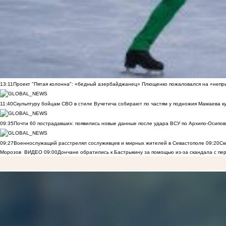
13:11
Проект "Пятая колонна": «бедный азербайджанец» Плющенко пожаловался на «непри
11:40
Скульптуру бойцам СВО в стиле Вучетича собирают по частям у подножия Мамаева к
09:35
Почти 60 пострадавших: появились новые данные после удара ВСУ по Архипо-Осипов
09:27
Военнослужащий расстрелял сослуживцев и мирных жителей в Севастополе
09:20
Ск
Морозов
ВИДЕО
09:00
Дончане обратились к Бастрыкину за помощью из-за скандала с пе