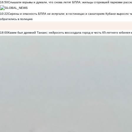
16:50
Слышали взрывы и думали, что снова летят БПЛА: жильцы сгоревшей парковки расск
10:22
Сирены и опасность БПЛА не испугали: в гостиницах и санаториях Кубани выросло 
обратились в полицию
18:00
Каким был древний Танаис: нейросеть воссоздала город в честь 65-летнего юбилея 