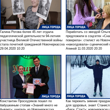
Галина Рогова более 45 лет отдала
Поработать со звездой Ольг
педагогической деятельности
94-летняя
предложили в соцсетях
«Сна
участница Великой Отечественной войны
поверила»: стилист из Новоч
стала почетной гражданкой Новочеркасска
«наколдовала» сценический 
29.04.2020 10:20
Апиной
11.03.2020 20:20
Константин Проскуряков пошел по
Как пережить зимние праздни
бабушкиным стопам
«Знаний много не
для здоровья, знает Станис
бывает»: учитель из Новочеркасска
«Беги, Стас!»: новочеркасец