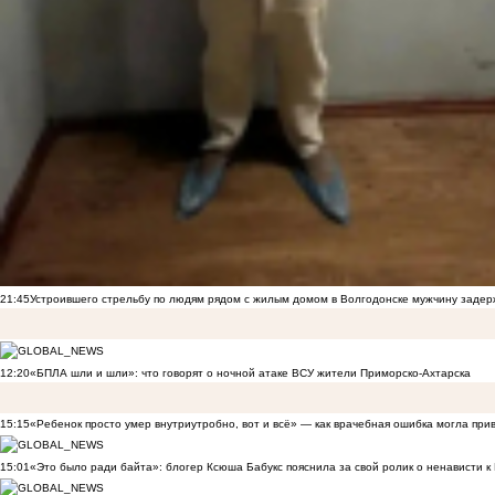
21:45
Устроившего стрельбу по людям рядом с жилым домом в Волгодонске мужчину заде
12:20
«БПЛА шли и шли»: что говорят о ночной атаке ВСУ жители Приморско-Ахтарска
15:15
«Ребенок просто умер внутриутробно, вот и всё» — как врачебная ошибка могла при
15:01
«Это было ради байта»: блогер Ксюша Бабукс пояснила за свой ролик о ненависти 