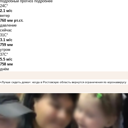
подробный прогноз
подробнее
24C°
2.1 м/с
ветер
760 мм рт.ст.
давление
сейчас
31C°
3.1 м/с
759 мм
утром
37C°
5.5 м/с
758 мм
днём
«Лучше сидеть дома»: когда в Ростовскую область вернутся ограничения по коронавирусу