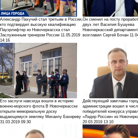
Александр Пахучий стал третьим в России,
Он сменил на посту прорабо
кто подтвердил высокую квалификацию
двух лет Василия Бушуева
Пауэрлифтер из Новочеркасска стал
Новочеркасский департамен
Заслуженным тренером России
11.05.2019
возглавил Сергей Бочан
11.0
14:16
Его заслуги навсегда вошли в историю
Действующий замглавы горо
военно-морского флота
В Новочеркасске
администрации вошел в числ
открыли мемориальную доску
победителей конкурса управ
выдающемуся земляку Михаилу Бахиреву
«Лидер России» из Новочерк
31.03.2019 09:30
20.03.2019 13:10