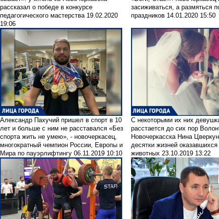
рассказал о победе в конкурсе
засиживаться, а размяться п
педагогического мастерства
19.02.2020
праздников
14.01.2020 15:50
19:06
Александр Пахучий пришел в спорт в 10
С некоторыми их них девушк
лет и больше с ним не расставался
«Без
расстается до сих пор
Волон
спорта жить не умею», - новочеркасец,
Новочеркасска Нина Цверкун
многократный чемпион России, Европы и
десятки жизней оказавшихся
Мира по пауэрлифтингу
06.11.2019 10:10
животных
23.10.2019 13:22