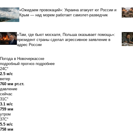
«Ожидаем провокаций»: Украина атакует юг России и
Крым — над морем работает самолет-разведчик
«Там, где бьют москаля, Польша оказывает помощь»:
президент страны сделал агрессивное заявление в
адрес России
Погода в Новочеркасске
подробный прогноз
подробнее
24C°
2.5 м/с
ветер
760 мм рт.ст.
давление
сейчас
31C°
3.1 м/с
759 мм
утром
37C°
5.5 м/с
758 мм