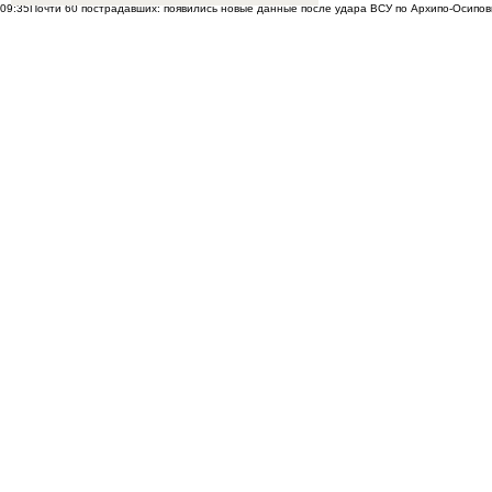
09:35
Почти 60 пострадавших: появились новые данные после удара ВСУ по Архипо-Осипов
09:27
Военнослужащий расстрелял сослуживцев и мирных жителей в Севастополе
09:20
Ск
Морозов
ВИДЕО
09:00
Дончане обратились к Бастрыкину за помощью из-за скандала с пе