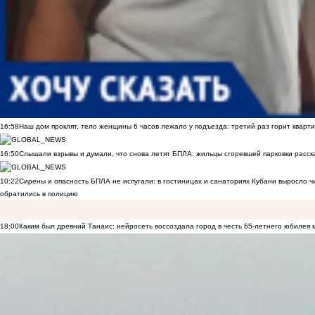
16:58
Наш дом проклят, тело женщины 6 часов лежало у подъезда: третий раз горит кварти
16:50
Слышали взрывы и думали, что снова летят БПЛА: жильцы сгоревшей парковки расск
10:22
Сирены и опасность БПЛА не испугали: в гостиницах и санаториях Кубани выросло 
обратились в полицию
18:00
Каким был древний Танаис: нейросеть воссоздала город в честь 65-летнего юбилея 