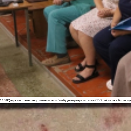
14:50
Удерживал женщину: готовившего бомбу дезертира из зоны СВО поймали в больниц