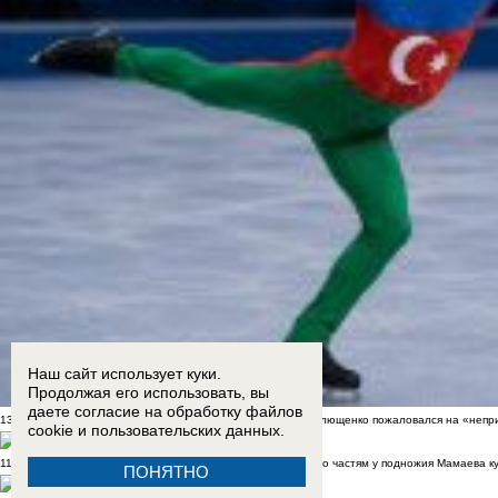
Наш сайт использует куки.
Продолжая его использовать, вы
даете согласие на обработку
файлов
13:11
Проект "Пятая колонна": «бедный азербайджанец» Плющенко пожаловался на «непри
cookie
и пользовательских данных.
11:40
Скульптуру бойцам СВО в стиле Вучетича собирают по частям у подножия Мамаева к
ПОНЯТНО