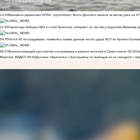
13:20
Виноваты украинские БПЛА: грузооборот Волго-Донского канала за месяц упал на 3
11:40
Скульптуру бойцам СВО в стиле Вучетича собирают по частям у подножия Мамаева к
09:35
Почти 60 пострадавших: появились новые данные после удара ВСУ по Архипо-Осипов
09:27
Военнослужащий расстрелял сослуживцев и мирных жителей в Севастополе
09:20
Ск
Морозов
ВИДЕО
09:00
Дончане обратились к Бастрыкину за помощью из-за скандала с пе