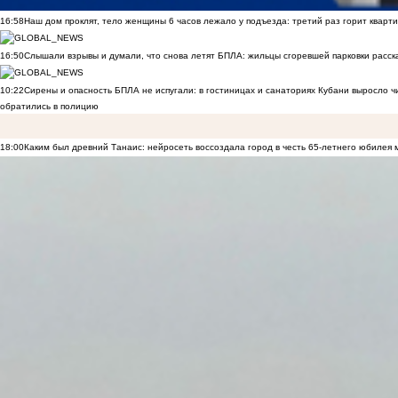
16:58
Наш дом проклят, тело женщины 6 часов лежало у подъезда: третий раз горит кварти
16:50
Слышали взрывы и думали, что снова летят БПЛА: жильцы сгоревшей парковки расск
10:22
Сирены и опасность БПЛА не испугали: в гостиницах и санаториях Кубани выросло 
обратились в полицию
18:00
Каким был древний Танаис: нейросеть воссоздала город в честь 65-летнего юбилея 