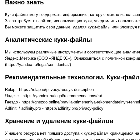
Важно знать
Куки-файлы могут содержать информацию, которую можно использов
Закон требует от сайтов, использующих куки, уведомлять пользовате
Вы можете защитить свои данные, удаляя куки-файлы или блокируя и
Аналитические куки-файлы
Мы используем различные инструменты и соответствующие аналитич
Яндекс.Метрика (ООО «ЯНДЕКС»). Ознакомиться с политикой конфи
(
https://yandex.ru/legal/confidential/
)
Рекомендательные технологии. Куки-файлы
Relap -
https://relap.io/privacy/recsys-description
Яндекс -
https://yandex.ru/legal/recommendations/ru/
Гнездо -
https://gnezdo.online/pravila-primeneniya-rekomendatelnyh-tehnol
Adfiniti / adfinity.pro -
https://adfinity.pro/privacy-policy
Хранение и удаление куки-файлов
У нашего ресурса нет прямого доступа к куки-файлам хранящемся на
достижения целей обработки персональных данных. Куки-файлы посе