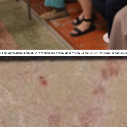
14:50
Удерживал женщину: готовившего бомбу дезертира из зоны СВО поймали в больниц