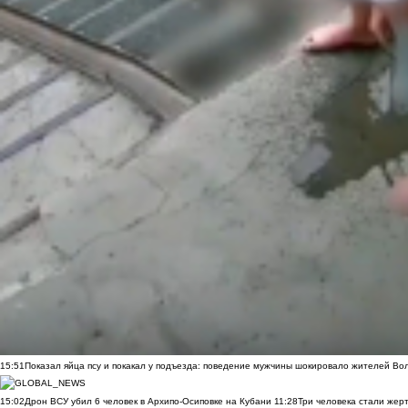
15:51
Показал яйца псу и покакал у подъезда: поведение мужчины шокировало жителей Во
15:02
Дрон ВСУ убил 6 человек в Архипо-Осиповке на Кубани
11:28
Три человека стали жер