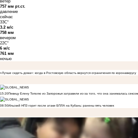
ветер
757 мм рт.ст.
давление
сейчас
33C°
3.2 м/с
758 мм
вечером
22C°
6 м/с
761 мм
ночью
«Лучше сидеть дома»: когда в Ростовскую область вернутся ограничения по коронавирусу
15:20
Певицу Елену Тополю из Запорожья затравили из-за того, что она занималась сексом
08:50
Ильский НПЗ горит после атаки БПЛА на Кубань: ранены пять человек