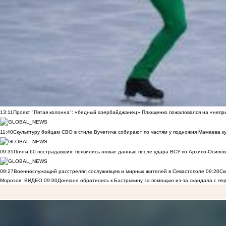
13:11
Проект "Пятая колонна": «бедный азербайджанец» Плющенко пожаловался на «непри
11:40
Скульптуру бойцам СВО в стиле Вучетича собирают по частям у подножия Мамаева к
09:35
Почти 60 пострадавших: появились новые данные после удара ВСУ по Архипо-Осипов
09:27
Военнослужащий расстрелял сослуживцев и мирных жителей в Севастополе
09:20
Ск
Морозов
ВИДЕО
09:00
Дончане обратились к Бастрыкину за помощью из-за скандала с пе