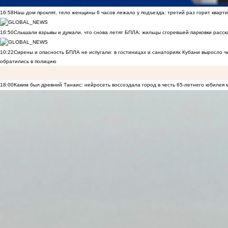
16:58
Наш дом проклят, тело женщины 6 часов лежало у подъезда: третий раз горит кварти
16:50
Слышали взрывы и думали, что снова летят БПЛА: жильцы сгоревшей парковки расск
10:22
Сирены и опасность БПЛА не испугали: в гостиницах и санаториях Кубани выросло 
обратились в полицию
18:00
Каким был древний Танаис: нейросеть воссоздала город в честь 65-летнего юбилея 