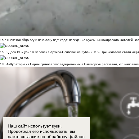
15:51
Показал яйца псу и покакал у подъезда: поведение мужчины шокировало жителей Во
15:02
Дрон ВСУ убил 6 человек в Архипо-Осиповке на Кубани
11:28
Три человека стали жер
10:34
«Кураторы из Сирии приказали»: задержанный в Пятигорске рассказал, кто направил 
Наш сайт использует куки.
Продолжая его использовать, вы
даете согласие на обработку
файлов