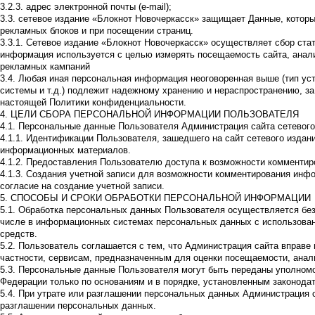
3.2.3. адрес электронной почты (e-mail);
3.3. сетевое издание «Блокнот Новочеркасск» защищает Данные, котор
рекламных блоков и при посещении страниц.
3.3.1. Сетевое издание «Блокнот Новочеркасск» осуществляет сбор стат
информация используется с целью измерять посещаемость сайта, анал
рекламных кампаний
3.4. Любая иная персональная информация неоговоренная выше (тип ус
системы и т.д.) подлежит надежному хранению и нераспространению, за 
настоящей Политики конфиденциальности.
4. ЦЕЛИ СБОРА ПЕРСОНАЛЬНОЙ ИНФОРМАЦИИ ПОЛЬЗОВАТЕЛЯ
4.1. Персональные данные Пользователя Администрация сайта сетевого
4.1.1. Идентификации Пользователя, зашедшего на сайт сетевого издан
информационных материалов.
4.1.2. Предоставления Пользователю доступа к возможности комментир
4.1.3. Создания учетной записи для возможности комментирования инф
согласие на создание учетной записи.
5. СПОСОБЫ И СРОКИ ОБРАБОТКИ ПЕРСОНАЛЬНОЙ ИНФОРМАЦИИ
5.1. Обработка персональных данных Пользователя осуществляется без
числе в информационных системах персональных данных с использован
средств.
5.2. Пользователь соглашается с тем, что Администрация сайта вправе
частности, сервисам, предназначенным для оценки посещаемости, анал
5.3. Персональные данные Пользователя могут быть переданы уполном
Федерации только по основаниям и в порядке, установленным законода
5.4. При утрате или разглашении персональных данных Администрация 
разглашении персональных данных.