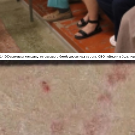
14:50
Удерживал женщину: готовившего бомбу дезертира из зоны СВО поймали в больниц