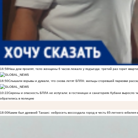
16:58
Наш дом проклят, тело женщины 6 часов лежало у подъезда: третий раз горит кварти
16:50
Слышали взрывы и думали, что снова летят БПЛА: жильцы сгоревшей парковки расск
10:22
Сирены и опасность БПЛА не испугали: в гостиницах и санаториях Кубани выросло 
обратились в полицию
18:00
Каким был древний Танаис: нейросеть воссоздала город в честь 65-летнего юбилея 