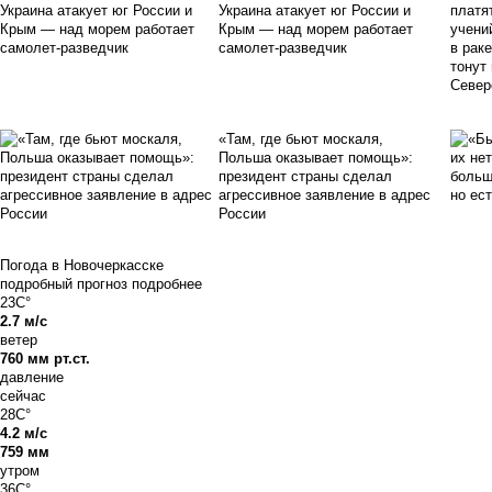
Украина атакует юг России и
Крым — над морем работает
самолет-разведчик
«Там, где бьют москаля,
Польша оказывает помощь»:
президент страны сделал
агрессивное заявление в адрес
России
Погода в Новочеркасске
подробный прогноз
подробнее
23C°
2.7 м/с
ветер
760 мм рт.ст.
давление
сейчас
28C°
4.2 м/с
759 мм
утром
36C°