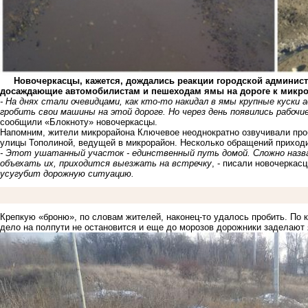
Новочеркасцы, кажется, дождались реакции городской администра
досаждающие автомобилистам и пешеходам ямы на дороге к микрор
- На днях стали очевидцами, как кто-то накидал в ямы крупные куск
гробить свои машины на этой дороге. Но через день появились рабочи
сообщили «Блокноту» новочеркасцы.
Напомним, жители микрорайона Ключевое неоднократно озвучивали про
улицы Тополиной, ведущей в микрорайон. Несколько обращений приходи
- Этот ушатанный участок - единственный путь домой. Сложно назв
объехать их, приходится выезжать на встречку
, - писали новочеркасц
усугубит дорожную ситуацию.
Крепкую «броню», по словам жителей, наконец-то удалось пробить. По к
дело на полпути не остановится и еще до морозов дорожники заделают