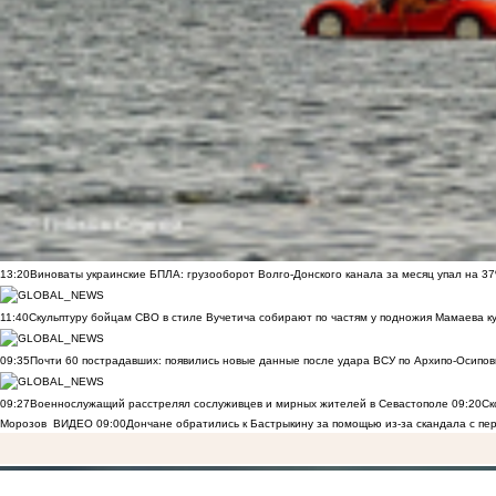
13:20
Виноваты украинские БПЛА: грузооборот Волго-Донского канала за месяц упал на 3
11:40
Скульптуру бойцам СВО в стиле Вучетича собирают по частям у подножия Мамаева к
09:35
Почти 60 пострадавших: появились новые данные после удара ВСУ по Архипо-Осипов
09:27
Военнослужащий расстрелял сослуживцев и мирных жителей в Севастополе
09:20
Ск
Морозов
ВИДЕО
09:00
Дончане обратились к Бастрыкину за помощью из-за скандала с пе