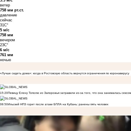
3.3 м/с
ветер
758 мм рт.ст.
давление
сейчас
31C°
5 м/с
758 мм
вечером
23C°
6 м/с
761 мм
ночью
«Лучше сидеть дома»: когда в Ростовскую область вернутся ограничения по коронавирусу
15:20
Певицу Елену Тополю из Запорожья затравили из-за того, что она занималась сексом
08:50
Ильский НПЗ горит после атаки БПЛА на Кубань: ранены пять человек