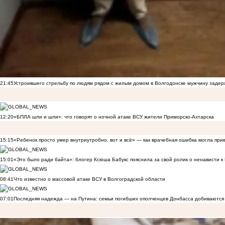
21:45
Устроившего стрельбу по людям рядом с жилым домом в Волгодонске мужчину заде
12:20
«БПЛА шли и шли»: что говорят о ночной атаке ВСУ жители Приморско-Ахтарска
15:15
«Ребенок просто умер внутриутробно, вот и всё» — как врачебная ошибка могла при
15:01
«Это было ради байта»: блогер Ксюша Бабукс пояснила за свой ролик о ненависти 
08:41
Что известно о массовой атаке ВСУ в Волгоградской области
07:01
Последняя надежда — на Путина: семьи погибших ополченцев Донбасса добиваются