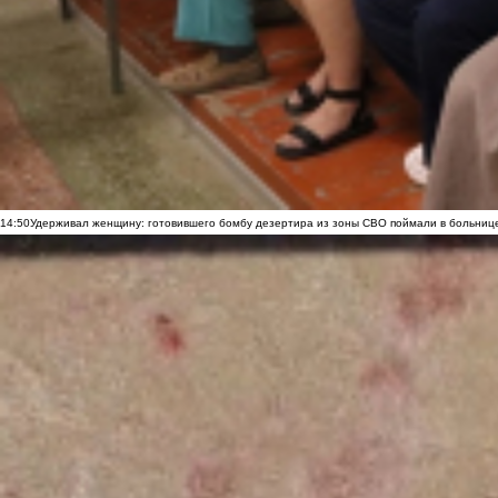
14:50
Удерживал женщину: готовившего бомбу дезертира из зоны СВО поймали в больниц