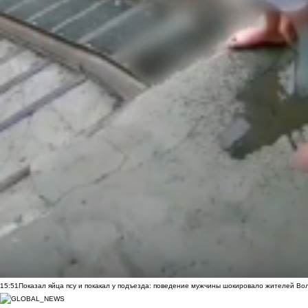
15:51
Показал яйца псу и покакал у подъезда: поведение мужчины шокировало жителей Во