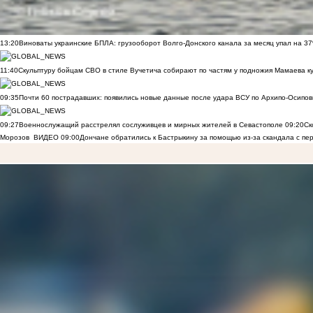
13:20
Виноваты украинские БПЛА: грузооборот Волго-Донского канала за месяц упал на 3
11:40
Скульптуру бойцам СВО в стиле Вучетича собирают по частям у подножия Мамаева к
09:35
Почти 60 пострадавших: появились новые данные после удара ВСУ по Архипо-Осипов
09:27
Военнослужащий расстрелял сослуживцев и мирных жителей в Севастополе
09:20
Ск
Морозов
ВИДЕО
09:00
Дончане обратились к Бастрыкину за помощью из-за скандала с пе