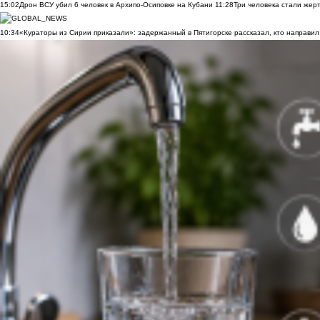
15:02
Дрон ВСУ убил 6 человек в Архипо-Осиповке на Кубани
11:28
Три человека стали жер
10:34
«Кураторы из Сирии приказали»: задержанный в Пятигорске рассказал, кто направил 