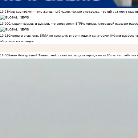
16:58
Наш дом проклят, тело женщины 6 часов лежало у подъезда: третий раз горит кварти
16:50
Слышали взрывы и думали, что снова летят БПЛА: жильцы сгоревшей парковки расск
10:22
Сирены и опасность БПЛА не испугали: в гостиницах и санаториях Кубани выросло 
обратились в полицию
18:00
Каким был древний Танаис: нейросеть воссоздала город в честь 65-летнего юбилея 