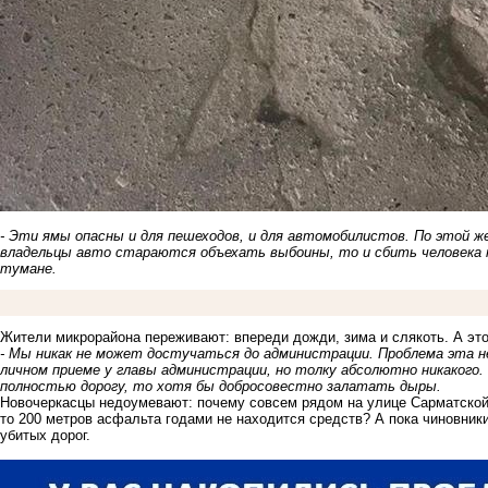
- Эти ямы опасны и для пешеходов, и для автомобилистов. По этой ж
владельцы авто стараются объехать выбоины, то и сбить человека м
тумане.
Жители микрорайона переживают: впереди дожди, зима и слякоть. А эт
- Мы никак не может достучаться до администрации. Проблема эта не
личном приеме у главы администрации, но толку абсолютно никакого
полностью дорогу, то хотя бы добросовестно залатать дыры.
Новочеркасцы недоумевают: почему совсем рядом на улице Сарматской 
то 200 метров асфальта годами не находится средств? А пока чиновники
убитых дорог.