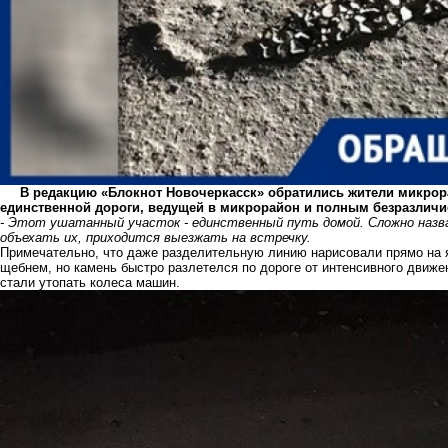
В редакцию «Блокнот Новочеркасск» обратились жители микрор
единственной дороги, ведущей в микрорайон и полным безразличи
- Этот ушатанный участок - единственный путь домой. Сложно назв
объехать их, приходится выезжать на встречку.
Примечательно, что даже разделительную линию нарисовали прямо на я
щебнем, но камень быстро разлетелся по дороге от интенсивного движен
стали утопать колеса машин.