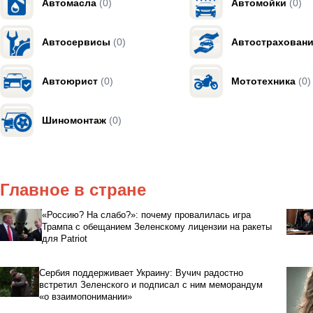
Автомасла
(0)
Автомойки
(0)
Автосервисы
(0)
Автострахован
Автоюрист
(0)
Мототехника
(0)
Шиномонтаж
(0)
Главное в стране
«Россию? На слабо?»: почему провалилась игра
Трампа с обещанием Зеленскому лицензии на ракеты
для Patriot
Сербия поддерживает Украину: Вучич радостно
встретил Зеленского и подписал с ним меморандум
«о взаимопонимании»