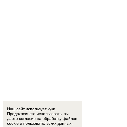
18:15
Двое детей из Ростовской области погибли при атаке БПЛА на пляж в Архипо-Осипов
17:50
Двое малышей из Шахт погибли в результате атаки БПЛА в Краснодарском крае
Наш сайт использует куки.
Продолжая его использовать, вы
даете согласие на обработку
файлов
cookie
и пользовательских данных.