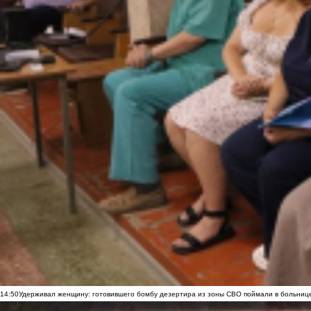
14:50
Удерживал женщину: готовившего бомбу дезертира из зоны СВО поймали в больниц