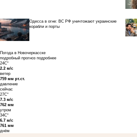
Одесса в огне: ВС РФ уничтожают украинские
корабли и порты
Погода в Новочеркасске
подробный прогноз
подробнее
24C°
2.2 м/с
ветер
759 мм рт.ст.
давление
сейчас
27C°
7.3 м/с
762 мм
утром
34C°
6.7 м/с
761 мм
днём