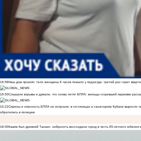
16:58
Наш дом проклят, тело женщины 6 часов лежало у подъезда: третий раз горит кварти
16:50
Слышали взрывы и думали, что снова летят БПЛА: жильцы сгоревшей парковки расск
10:22
Сирены и опасность БПЛА не испугали: в гостиницах и санаториях Кубани выросло 
обратились в полицию
18:00
Каким был древний Танаис: нейросеть воссоздала город в честь 65-летнего юбилея 