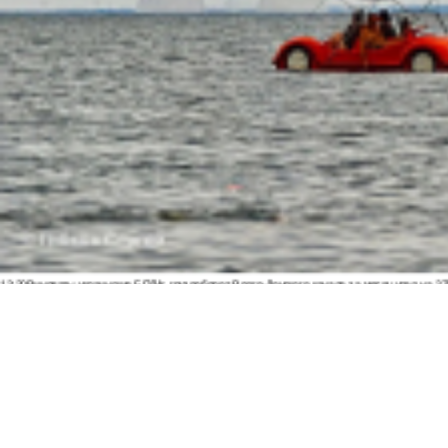
13:20
Виноваты украинские БПЛА: грузооборот Волго-Донского канала за месяц упал на 3
11:40
Скульптуру бойцам СВО в стиле Вучетича собирают по частям у подножия Мамаева к
09:35
Почти 60 пострадавших: появились новые данные после удара ВСУ по Архипо-Осипов
09:27
Военнослужащий расстрелял сослуживцев и мирных жителей в Севастополе
09:20
Ск
Морозов
ВИДЕО
09:00
Дончане обратились к Бастрыкину за помощью из-за скандала с пе