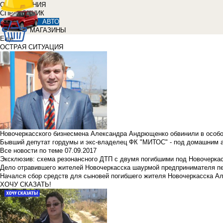
ОБЪЯВЛЕНИЯ
СПРАВОЧНИК
АВТО
МАГАЗИНЫ
Еще
ОСТРАЯ СИТУАЦИЯ
Новочеркасского бизнесмена Александра Андрющенко обвинили в особ
Бывший депутат гордумы и экс-владелец ФК "МИТОС" - под домашним 
Все новости по теме
07.09.2017
Эксклюзив: схема резонансного ДТП с двумя погибшими под Новочерка
Дело отравившего жителей Новочеркасска шаурмой предпринимателя п
Начался сбор средств для сыновей погибшего жителя Новочеркасска А
ХОЧУ СКАЗАТЬ!