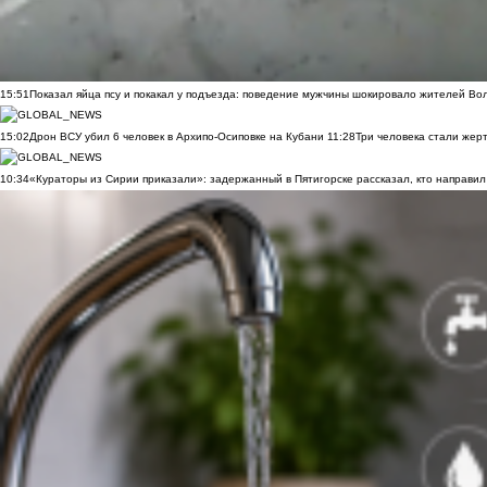
15:51
Показал яйца псу и покакал у подъезда: поведение мужчины шокировало жителей Во
15:02
Дрон ВСУ убил 6 человек в Архипо-Осиповке на Кубани
11:28
Три человека стали жер
10:34
«Кураторы из Сирии приказали»: задержанный в Пятигорске рассказал, кто направил 