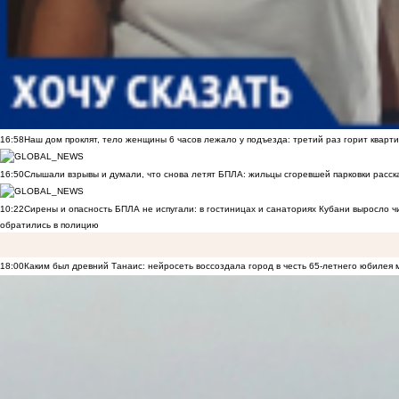
16:58
Наш дом проклят, тело женщины 6 часов лежало у подъезда: третий раз горит кварти
16:50
Слышали взрывы и думали, что снова летят БПЛА: жильцы сгоревшей парковки расск
10:22
Сирены и опасность БПЛА не испугали: в гостиницах и санаториях Кубани выросло 
обратились в полицию
18:00
Каким был древний Танаис: нейросеть воссоздала город в честь 65-летнего юбилея 