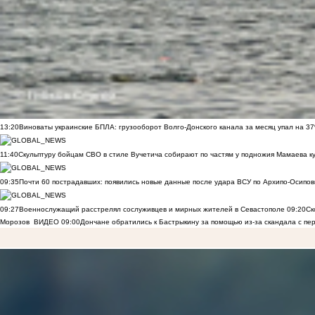
13:20
Виноваты украинские БПЛА: грузооборот Волго-Донского канала за месяц упал на 3
11:40
Скульптуру бойцам СВО в стиле Вучетича собирают по частям у подножия Мамаева к
09:35
Почти 60 пострадавших: появились новые данные после удара ВСУ по Архипо-Осипов
09:27
Военнослужащий расстрелял сослуживцев и мирных жителей в Севастополе
09:20
Ск
Морозов
ВИДЕО
09:00
Дончане обратились к Бастрыкину за помощью из-за скандала с пе