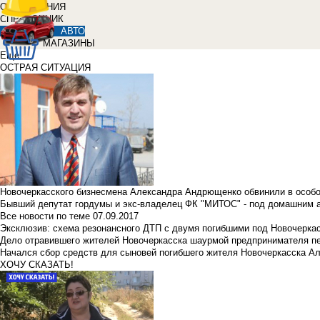
ОБЪЯВЛЕНИЯ
СПРАВОЧНИК
АВТО
МАГАЗИНЫ
Еще
ОСТРАЯ СИТУАЦИЯ
Новочеркасского бизнесмена Александра Андрющенко обвинили в особ
Бывший депутат гордумы и экс-владелец ФК "МИТОС" - под домашним 
Все новости по теме
07.09.2017
Эксклюзив: схема резонансного ДТП с двумя погибшими под Новочерка
Дело отравившего жителей Новочеркасска шаурмой предпринимателя п
Начался сбор средств для сыновей погибшего жителя Новочеркасска А
ХОЧУ СКАЗАТЬ!