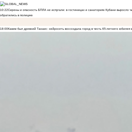
10:22
Сирены и опасность БПЛА не испугали: в гостиницах и санаториях Кубани выросло 
обратились в полицию
18:00
Каким был древний Танаис: нейросеть воссоздала город в честь 65-летнего юбилея 