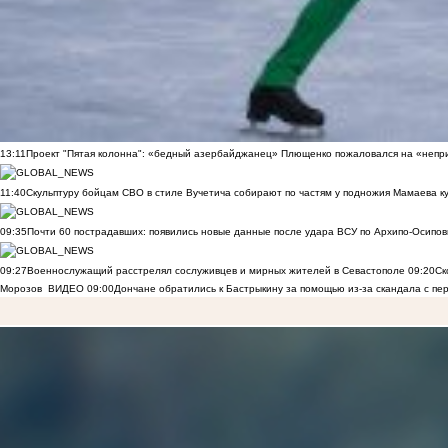
13:11
Проект "Пятая колонна": «бедный азербайджанец» Плющенко пожаловался на «непри
11:40
Скульптуру бойцам СВО в стиле Вучетича собирают по частям у подножия Мамаева к
09:35
Почти 60 пострадавших: появились новые данные после удара ВСУ по Архипо-Осипов
09:27
Военнослужащий расстрелял сослуживцев и мирных жителей в Севастополе
09:20
Ск
Морозов
ВИДЕО
09:00
Дончане обратились к Бастрыкину за помощью из-за скандала с пе