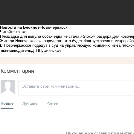
Новости на Блoкнoт-Новочеркасск
Читайте также:
Площадка для выгула собак едва не стала яблоком раздора для новоче
Жители Новочеркасска определят, что будет благоустроено в микрора
В Новочеркасске подадут в суд на управляющую компанию из-за плохой
пьяный
водитель
ДТП
Пушкинская
Комментарии
Новые
Лучшие
Ранее
Никто ещё не оставил комментари