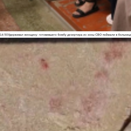
14:50
Удерживал женщину: готовившего бомбу дезертира из зоны СВО поймали в больниц