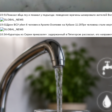
15:51
Показал яйца псу и покакал у подъезда: поведение мужчины шокировало жителей Во
15:02
Дрон ВСУ убил 6 человек в Архипо-Осиповке на Кубани
11:28
Три человека стали жер
10:34
«Кураторы из Сирии приказали»: задержанный в Пятигорске рассказал, кто направил 