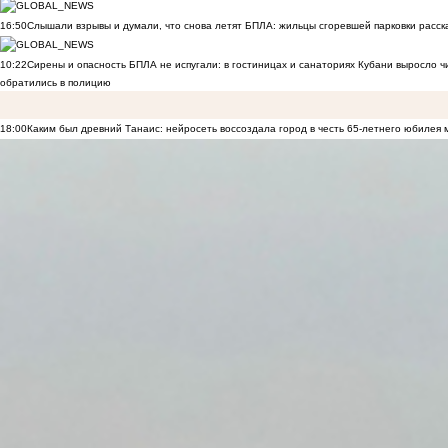
16:50
Слышали взрывы и думали, что снова летят БПЛА: жильцы сгоревшей парковки расск
10:22
Сирены и опасность БПЛА не испугали: в гостиницах и санаториях Кубани выросло 
обратились в полицию
18:00
Каким был древний Танаис: нейросеть воссоздала город в честь 65-летнего юбилея 