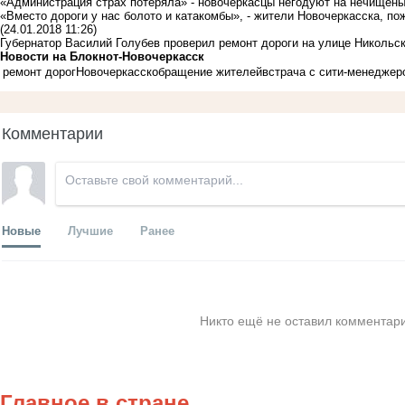
«Администрация страх потеряла» - новочеркасцы негодуют на нечищены
«Вместо дороги у нас болото и катакомбы», - жители Новочеркасска, 
(24.01.2018 11:26)
Губернатор Василий Голубев проверил ремонт дороги на улице Никольс
Новости на Блoкнoт-Новочеркасск
ремонт дорог
Новочеркасск
обращение жителей
встрача с сити-менеджер
Комментарии
Новые
Лучшие
Ранее
Никто ещё не оставил комментари
Главное в стране