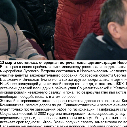
13 марта состоялась очередная встреча главы администрации Ново
В этот раз о своих проблемах сити-менеджеру рассказали представител
микрорайона Лугового. Встреча состоялась в Новочеркасском колледже
участие депутат законодательного собрания Ростовской области Серге
Басакевич и Вячеслав Тимченко, а так же другие представители админи
Наиболее волнующей для жителей города как всегда, стала тема ЖКХ.
установки детской площадки в районе улиц Социалистической и Желез
ликвидировали незаконную свалку, и пока что безрезультатно пытаются
пообещал посодействовать в этом вопросе.
Жителей интересовали также вопросы качества дорожного покрытия. К
Конюшинская, ремонт дороги по ул. Социалистической и ремонт ливнево
будет только после завершения работ по газификации. Газификация ст
Социалистической. В 2002 году они планировали газифицировать улицу 
перечислили деньги, но пользоваться газом не могут. Уже у третьего по
истекает срок годности. Игорь Зюзин поручил своему заместителю по в
Басакевичу немедленно заняться этим вопросом, сообщила пресс-служ