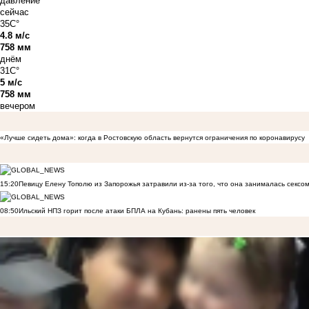
давление
сейчас
35C°
4.8 м/с
758 мм
днём
31C°
5 м/с
758 мм
вечером
«Лучше сидеть дома»: когда в Ростовскую область вернутся ограничения по коронавирусу
15:20
Певицу Елену Тополю из Запорожья затравили из-за того, что она занималась сексом
08:50
Ильский НПЗ горит после атаки БПЛА на Кубань: ранены пять человек