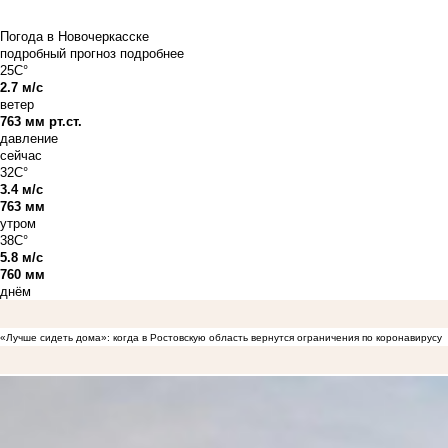
Погода в Новочеркасске
подробный прогноз
подробнее
25C°
2.7 м/с
ветер
763 мм рт.ст.
давление
сейчас
32C°
3.4 м/с
763 мм
утром
38C°
5.8 м/с
760 мм
днём
«Лучше сидеть дома»: когда в Ростовскую область вернутся ограничения по коронавирусу