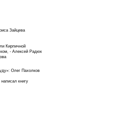
риса Зайцева
ели Кирпичной
ском, - Алексей Радюк
ова
буду»: Олег Пахолков
 написал книгу