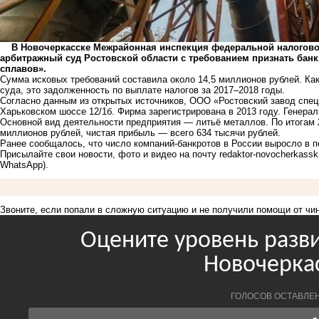
В Новочеркасске Межрайонная инспекция федеральной налоговой 
арбитражный суд Ростовской области с требованием признать бан
сплавов».
Сумма исковых требований составила около 14,5 миллионов рублей. Ка
суда, это задолженность по выплате налогов за 2017–2018 годы.
Согласно данным из открытых источников, ООО «Ростовский завод спе
Харьковском шоссе 12/1б. Фирма зарегистрирована в 2013 году. Генер
Основной вид деятельности предприятия — литьё металлов. По итогам 2
миллионов рублей, чистая прибыль — всего 634 тысячи рублей.
Ранее сообщалось, что число компаний-банкротов в России выросло в п
Присылайте свои новости, фото и видео на почту
redaktor-novocherkass
WhatsApp).
Звоните, если попали в сложную ситуацию и не получили помощи от чи