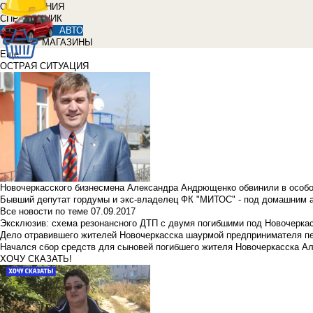
ОБЪЯВЛЕНИЯ
СПРАВОЧНИК
АВТО
МАГАЗИНЫ
Еще
ОСТРАЯ СИТУАЦИЯ
Новочеркасского бизнесмена Александра Андрющенко обвинили в особ
Бывший депутат гордумы и экс-владелец ФК "МИТОС" - под домашним 
Все новости по теме
07.09.2017
Эксклюзив: схема резонансного ДТП с двумя погибшими под Новочерка
Дело отравившего жителей Новочеркасска шаурмой предпринимателя п
Начался сбор средств для сыновей погибшего жителя Новочеркасска А
ХОЧУ СКАЗАТЬ!