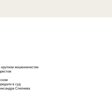
о крупном мошенничестве
арестом
сском
ередали в суд
лександра Слепнева