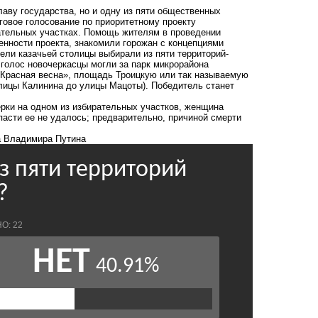
лаву государства, но и одну из пяти общественных
нговое голосование по приоритетному проекту
ательных участках. Помощь жителям в проведении
енности проекта, знакомили горожан с концепциями
ели казачьей столицы выбирали из пяти территорий-
й голос новочеркасцы могли за парк микрорайона
«Красная весна», площадь Троицкую или так называемую
лицы Калинина до улицы Мацоты). Победитель станет
ерки
на одном из избирательных участков, женщина
пасти ее не удалось; предварительно, причиной смерти
а Владимира Путина