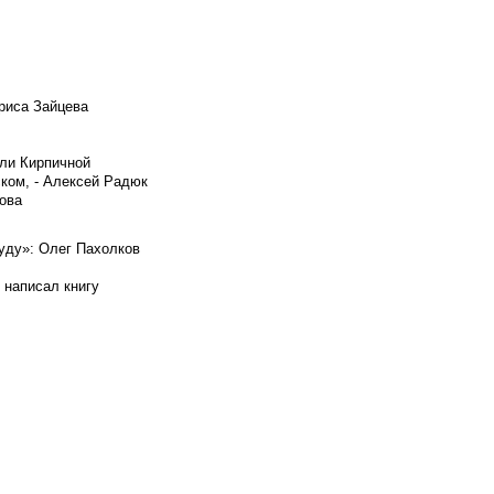
риса Зайцева
ели Кирпичной
ском, - Алексей Радюк
ова
буду»: Олег Пахолков
 написал книгу