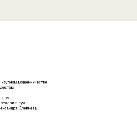
о крупном мошенничестве
арестом
сском
ередали в суд
лександра Слепнева