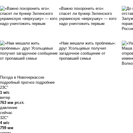
«Важно похоронить его»:
спасет ли бункер Зеленского
украинскую «верхушку» — кого
надо уничтожить первым
«Нам мешали жить проблемы»:
друг Усольцевых получил
загадочное сообщение от
пропавшей семьи
Погода в Новочеркасске
подробный прогноз
подробнее
23C°
1 м/с
ветер
763 мм рт.ст.
давление
сейчас
32C°
4 м/с
759 мм
утром