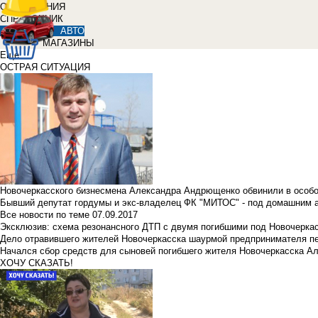
ОБЪЯВЛЕНИЯ
СПРАВОЧНИК
АВТО
МАГАЗИНЫ
Еще
ОСТРАЯ СИТУАЦИЯ
Новочеркасского бизнесмена Александра Андрющенко обвинили в особ
Бывший депутат гордумы и экс-владелец ФК "МИТОС" - под домашним 
Все новости по теме
07.09.2017
Эксклюзив: схема резонансного ДТП с двумя погибшими под Новочерка
Дело отравившего жителей Новочеркасска шаурмой предпринимателя п
Начался сбор средств для сыновей погибшего жителя Новочеркасска А
ХОЧУ СКАЗАТЬ!