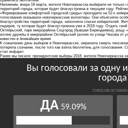
хранились бюллетени.
Напомним, вчера 18 марта, жители Новочеркасска выбирали не только г
территорий города, которая будет благоустроена в текущем году. Рейти
«Формирование комфортной городской среды» проходило на 52-х избир
голосования оказывали новочеркасские волонтеры. Они объясняли особ
благоустройства территорий города, заполняли списки избирателей. Жит
лидеров, ту которая будет благоустроенна уже в 2018 году. Отдать сво
Октябрьский, парк микрорайона Соцгород (бывшая Берендеевка), рощу 
аллею дружбы в микрорайоне Октябрьский (аллея по улице Чехова от у
известен в ближайшее время.
К сожалению день выборов в Новочеркасске, омрачила
смерть пенсион
потеряла сознание, после того как взяла бюллетень для голосования. С
стал инфаркт.
Ранее мы писали: п
резидентские выборы 2018
: жители Новочеркасска з