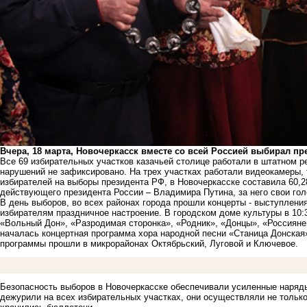
Вчера, 18 марта, Новочеркасск вместе со всей Россией выбирал пр
Все 69 избирательных участков казачьей столице работали в штатном реж
нарушений не зафиксировано. На трех участках работали видеокамеры, 
избирателей на выборы президента РФ, в Новочеркасске составила 60
действующего президента России – Владимира Путина, за него свои гол
В день выборов, во всех районах города прошли концерты - выступлени
избирателям праздничное настроение. В городском доме культуры в 10:
«Вольный Дон», «Разродимая сторонка», «Родник», «Донцы», «Россияне»
началась концертная программа хора народной песни «Станица Донская»
программы прошли в микрорайонах Октябрьский, Луговой и Ключевое.
Безопасность выборов в Новочеркасске обеспечивали усиленные наряд
дежурили на всех избирательных участках, они осуществляли не только