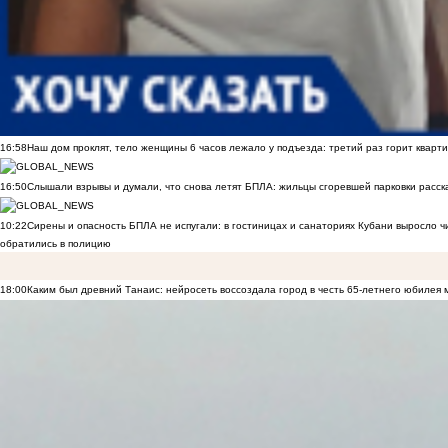
16:58
Наш дом проклят, тело женщины 6 часов лежало у подъезда: третий раз горит кварти
16:50
Слышали взрывы и думали, что снова летят БПЛА: жильцы сгоревшей парковки расск
10:22
Сирены и опасность БПЛА не испугали: в гостиницах и санаториях Кубани выросло 
обратились в полицию
18:00
Каким был древний Танаис: нейросеть воссоздала город в честь 65-летнего юбилея 