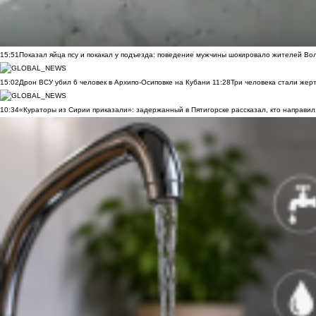
15:51
Показал яйца псу и покакал у подъезда: поведение мужчины шокировало жителей Во
15:02
Дрон ВСУ убил 6 человек в Архипо-Осиповке на Кубани
11:28
Три человека стали жер
10:34
«Кураторы из Сирии приказали»: задержанный в Пятигорске рассказал, кто направил 