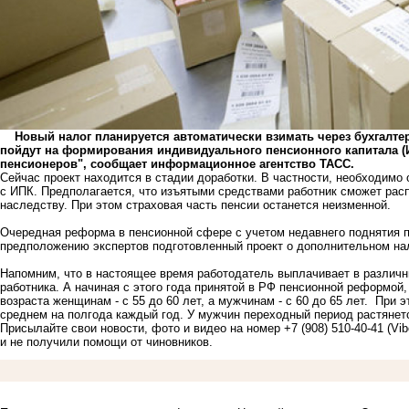
Новый налог планируется автоматически взимать через бухгалтер
пойдут на формирования индивидуального пенсионного капитала (И
пенсионеров", сообщает информационное агентство ТАСС.
Сейчас проект находится в стадии доработки. В частности, необходимо
с ИПК. Предполагается, что изъятыми средствами работник сможет рас
наследству. При этом страховая часть пенсии останется неизменной.
Очередная реформа в пенсионной сфере с учетом недавнего поднятия пе
предположению экспертов подготовленный проект о дополнительном нал
Напомним, что в настоящее время работодатель выплачивает в различ
работника. А начиная с этого года принятой в РФ пенсионной реформой
возраста женщинам - с 55 до 60 лет, а мужчинам - с 60 до 65 лет. При 
среднем на полгода каждый год. У мужчин переходный период растянется
Присылайте свои новости, фото и видео на номер +7 (908) 510-40-41 (Vi
и не получили помощи от чиновников.