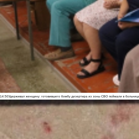
14:50
Удерживал женщину: готовившего бомбу дезертира из зоны СВО поймали в больниц