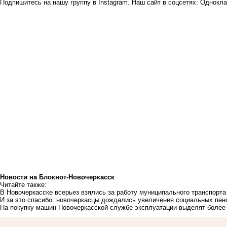
Подпишитесь на нашу группу в
Instagram
. Наш сайт в соцсетях:
Однокла
Новости на Блoкнoт-Новочеркасск
Читайте также:
В Новочеркасске всерьез взялись за работу муниципального транспорта
И за это спасибо: новочеркасцы дождались увеличения социальных пен
На покупку машин Новочеркасской службе эксплуатации выделят боле