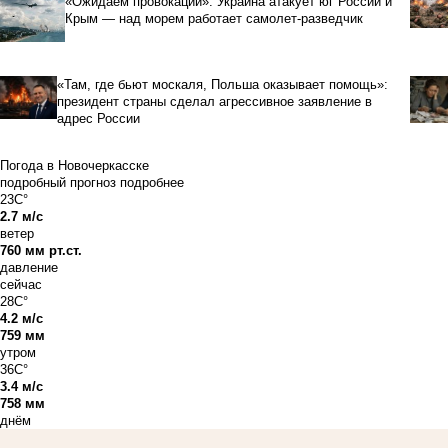
«Ожидаем провокаций»: Украина атакует юг России и
Крым — над морем работает самолет-разведчик
«Там, где бьют москаля, Польша оказывает помощь»:
президент страны сделал агрессивное заявление в
адрес России
Погода в Новочеркасске
подробный прогноз
подробнее
23C°
2.7 м/с
ветер
760 мм рт.ст.
давление
сейчас
28C°
4.2 м/с
759 мм
утром
36C°
3.4 м/с
758 мм
днём