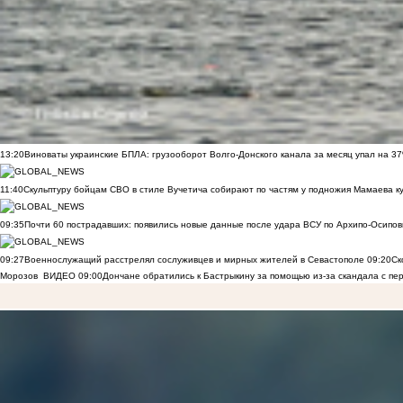
13:20
Виноваты украинские БПЛА: грузооборот Волго-Донского канала за месяц упал на 3
11:40
Скульптуру бойцам СВО в стиле Вучетича собирают по частям у подножия Мамаева к
09:35
Почти 60 пострадавших: появились новые данные после удара ВСУ по Архипо-Осипов
09:27
Военнослужащий расстрелял сослуживцев и мирных жителей в Севастополе
09:20
Ск
Морозов
ВИДЕО
09:00
Дончане обратились к Бастрыкину за помощью из-за скандала с пе