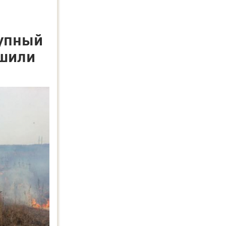
рупный
шили