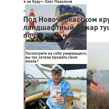
я не буду»: Олег Пахолков
Происшествия
,
19.03.2020 08:36
Под Новочеркасском к
ландшафтный пожар ту
почти пять часов
Посмотрите на себя умирающего:
вы так хотели прожить свою
жизнь?