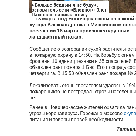
«Больше бедным я не буду»:
основатель сети «Блокнот» Олег
Пахолков написал книгу
18 марта под Новочеркасском на южной 
хутора Александровка в Мишкинском сель
поселении 18 марта произошёл крупный
ландшафтный пожар.
Сообщение о возгорании сухой растительност
в пожарную охрану в 14:50. На борьбу с огнем
брошены 10 единиц техники и 35 спасателей. 
объявлен ранг пожара 1 Бис. Его площадь сос
четверги га. В 15:53 объявлен ранг пожара № 2
Локализовать огонь спасателям удалось в 19:4
пожаре никто не пострадал. Угрозы населенн
нет.
Ранее в Новочеркасске жителей охватила пани
угрозы коронавируса. Горожане массово
скуп
питания и товары первой необходимости.
Татьян