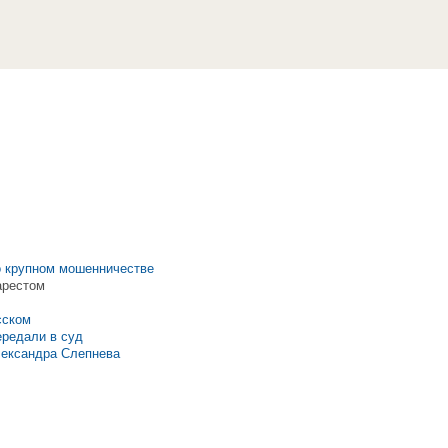
о крупном мошенничестве
арестом
сском
ередали в суд
лександра Слепнева