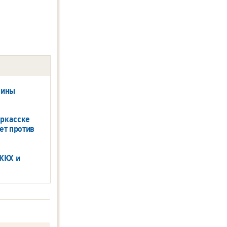
зины
еркасске
ет против
ЖКХ и