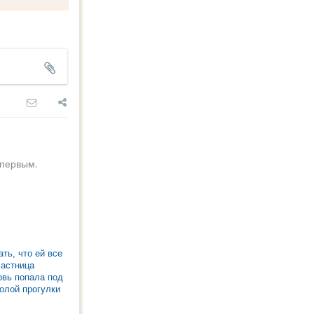
 первым.
ть, что ей все
частница
вь попала под
голой прогулки