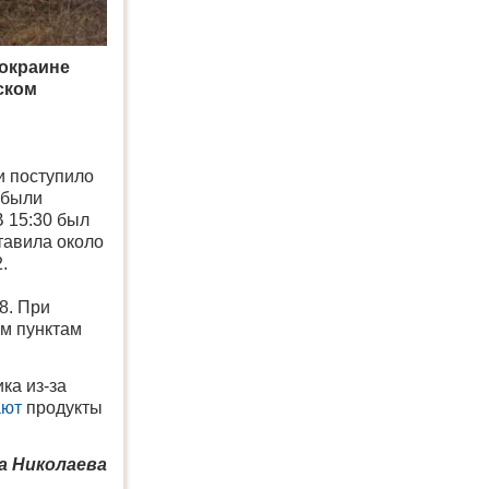
окраине
ском
и поступило
 были
В 15:30 был
тавила около
.
8. При
ым пунктам
ка из-за
ают
продукты
а Николаева