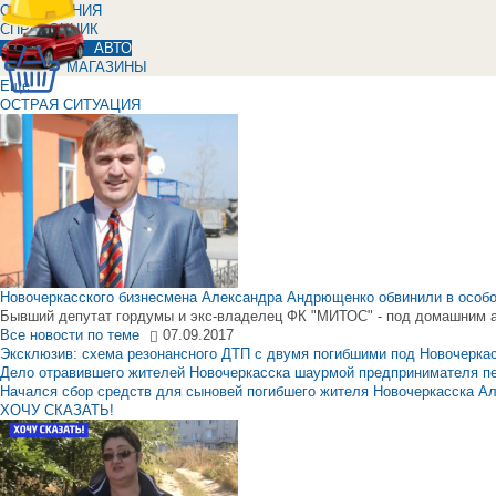
ОБЪЯВЛЕНИЯ
СПРАВОЧНИК
АВТО
МАГАЗИНЫ
Еще
ОСТРАЯ СИТУАЦИЯ
Новочеркасского бизнесмена Александра Андрющенко обвинили в особ
Бывший депутат гордумы и экс-владелец ФК "МИТОС" - под домашним 
Все новости по теме
07.09.2017
Эксклюзив: схема резонансного ДТП с двумя погибшими под Новочерка
Дело отравившего жителей Новочеркасска шаурмой предпринимателя п
Начался сбор средств для сыновей погибшего жителя Новочеркасска А
ХОЧУ СКАЗАТЬ!