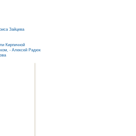
риса Зайцева
ели Кирпичной
ском, - Алексей Радюк
ова