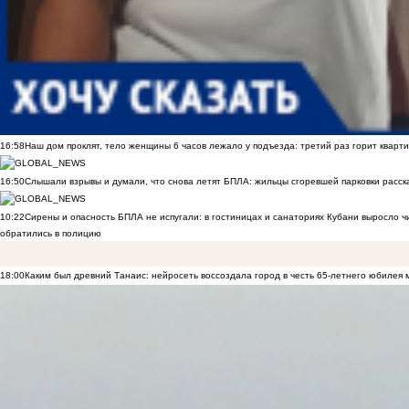
16:58
Наш дом проклят, тело женщины 6 часов лежало у подъезда: третий раз горит кварти
16:50
Слышали взрывы и думали, что снова летят БПЛА: жильцы сгоревшей парковки расск
10:22
Сирены и опасность БПЛА не испугали: в гостиницах и санаториях Кубани выросло 
обратились в полицию
18:00
Каким был древний Танаис: нейросеть воссоздала город в честь 65-летнего юбилея 