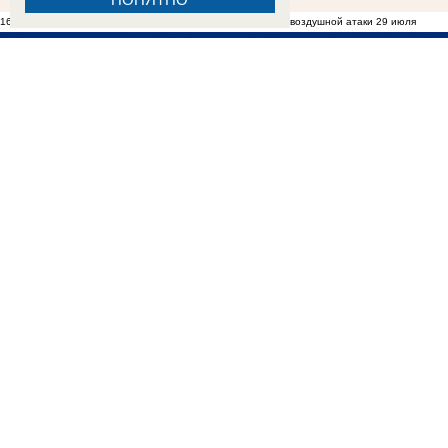
16:30
В Таганроге обследуют дом, пострадавший во время воздушной атаки 29 июля