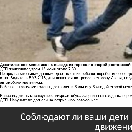
Десятилетнего мальчика на выезде из города по старой ростовской
ДТП произошло утром 13 июня около 7:30.
По предварительным данным, десятилетний ребенок перебегал через до
отца. Водитель ВАЗ-2113, двигавшегося по трассе в сторону Аксая, не 
автомобиля мальчиком.
Ребенок с травмами головы доставлен в больницу бригадой скорой мед
Ранее водитель маршрутного микроавтобуса
зацепил пешехода
на перех
ДТП. Нарушителя догнали на патрульном автомобиле.