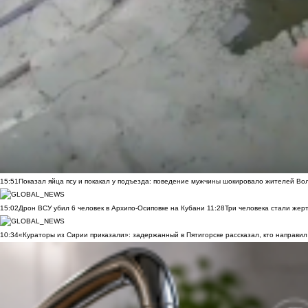
15:51
Показал яйца псу и покакал у подъезда: поведение мужчины шокировало жителей Во
15:02
Дрон ВСУ убил 6 человек в Архипо-Осиповке на Кубани
11:28
Три человека стали жер
10:34
«Кураторы из Сирии приказали»: задержанный в Пятигорске рассказал, кто направил 