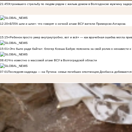
21:45
Устроившего стрельбу по людям рядом с жилым домом в Волгодонске мужчину заде
12:20
«БПЛА шли и шли»: что говорят о ночной атаке ВСУ жители Приморско-Ахтарска
15:15
«Ребенок просто умер внутриутробно, вот и всё» — как врачебная ошибка могла при
15:01
«Это было ради байта»: блогер Ксюша Бабукс пояснила за свой ролик о ненависти 
08:41
Что известно о массовой атаке ВСУ в Волгоградской области
07:01
Последняя надежда — на Путина: семьи погибших ополченцев Донбасса добиваются