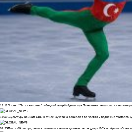
13:11
Проект "Пятая колонна": «бедный азербайджанец» Плющенко пожаловался на «непри
11:40
Скульптуру бойцам СВО в стиле Вучетича собирают по частям у подножия Мамаева к
09:35
Почти 60 пострадавших: появились новые данные после удара ВСУ по Архипо-Осипов