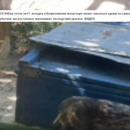
15:59
Ему сотни лет?: колодец в Бекреневском монастыре может оказаться одним из самы
убытков: как ростовчане переживают последствия урагана
ВИДЕО