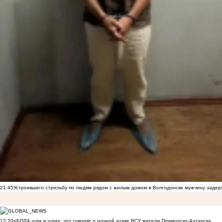
21:45
Устроившего стрельбу по людям рядом с жилым домом в Волгодонске мужчину заде
12:20
«БПЛА шли и шли»: что говорят о ночной атаке ВСУ жители Приморско-Ахтарска