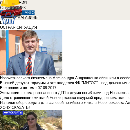
ОБЪЯВЛЕНИЯ
СПРАВОЧНИК
АВТО
МАГАЗИНЫ
Еще
ОСТРАЯ СИТУАЦИЯ
Новочеркасского бизнесмена Александра Андрющенко обвинили в особ
Бывший депутат гордумы и экс-владелец ФК "МИТОС" - под домашним 
Все новости по теме
07.09.2017
Эксклюзив: схема резонансного ДТП с двумя погибшими под Новочерка
Дело отравившего жителей Новочеркасска шаурмой предпринимателя п
Начался сбор средств для сыновей погибшего жителя Новочеркасска А
ХОЧУ СКАЗАТЬ!