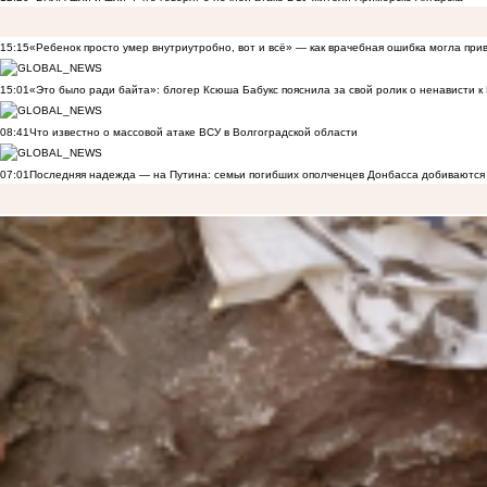
15:15
«Ребенок просто умер внутриутробно, вот и всё» — как врачебная ошибка могла при
15:01
«Это было ради байта»: блогер Ксюша Бабукс пояснила за свой ролик о ненависти 
08:41
Что известно о массовой атаке ВСУ в Волгоградской области
07:01
Последняя надежда — на Путина: семьи погибших ополченцев Донбасса добиваются