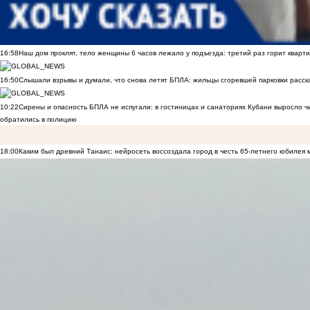
16:58
Наш дом проклят, тело женщины 6 часов лежало у подъезда: третий раз горит кварти
16:50
Слышали взрывы и думали, что снова летят БПЛА: жильцы сгоревшей парковки расск
10:22
Сирены и опасность БПЛА не испугали: в гостиницах и санаториях Кубани выросло 
обратились в полицию
18:00
Каким был древний Танаис: нейросеть воссоздала город в честь 65-летнего юбилея 