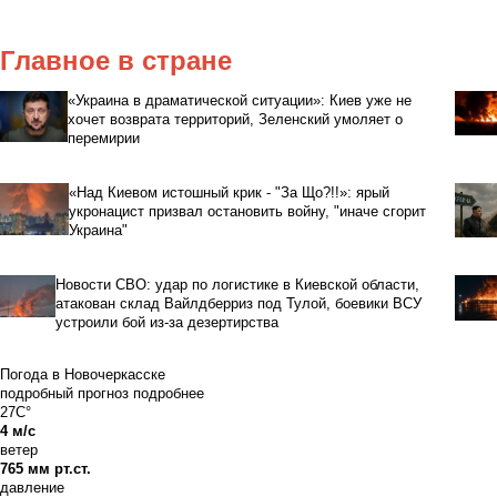
Главное в стране
«Украина в драматической ситуации»: Киев уже не
хочет возврата территорий, Зеленский умоляет о
перемирии
«Над Киевом истошный крик - "За Що?!!»: ярый
укронацист призвал остановить войну, "иначе сгорит
Украина"
Новости СВО: удар по логистике в Киевской области,
атакован склад Вайлдберриз под Тулой, боевики ВСУ
устроили бой из-за дезертирства
Погода в Новочеркасске
подробный прогноз
подробнее
27C°
4 м/с
ветер
765 мм рт.ст.
давление