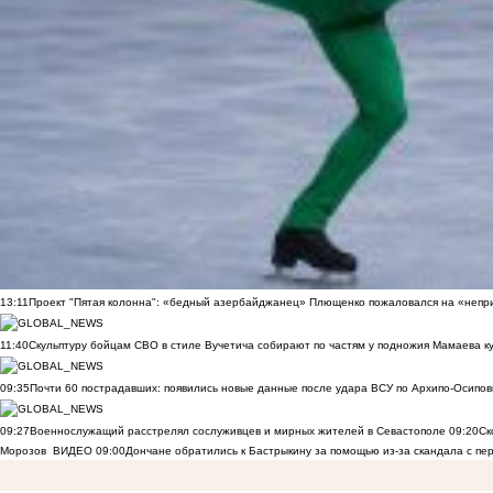
13:11
Проект "Пятая колонна": «бедный азербайджанец» Плющенко пожаловался на «непри
11:40
Скульптуру бойцам СВО в стиле Вучетича собирают по частям у подножия Мамаева к
09:35
Почти 60 пострадавших: появились новые данные после удара ВСУ по Архипо-Осипов
09:27
Военнослужащий расстрелял сослуживцев и мирных жителей в Севастополе
09:20
Ск
Морозов
ВИДЕО
09:00
Дончане обратились к Бастрыкину за помощью из-за скандала с пе