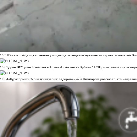
15:51
Показал яйца псу и покакал у подъезда: поведение мужчины шокировало жителей Во
15:02
Дрон ВСУ убил 6 человек в Архипо-Осиповке на Кубани
11:28
Три человека стали жер
10:34
«Кураторы из Сирии приказали»: задержанный в Пятигорске рассказал, кто направил 