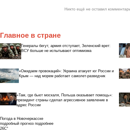
Никто ещё не оставил комментари
Главное в стране
Генералы бегут, армия отступает, Зеленский врет:
ВСУ больше не испытывают оптимизма
«Ожидаем провокаций»: Украина атакует юг России и
Крым — над морем работает самолет-разведчик
«Там, где бьют москаля, Польша оказывает помощь»:
президент страны сделал агрессивное заявление в
адрес России
Погода в Новочеркасске
подробный прогноз
подробнее
26C°