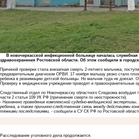
В новочеркасской инфекционной больнице началась служебная п
здравоохранения Ростовской области. Об этом сообщили в городс
Причиной проверки стала
внезапная смерть 2-летнего мальчика
, поступ
предварительным диагнозом ОРВИ. 17 ноября малышу резко стало плох
ребенка в реанимацию детской больницы. Но мальчик туда не доехал. О
Проверку в медицинском учреждении проводят и правоохранительные о
Следственный отдел по Новочеркасску областного Следкома возбудил п
части 2 статьи 109 УК РФ (причинение смерти по неосторожности).
- Назначено проведение комплексной судебно-медицинской экспертизы
ребенка, а также причинно-следственная связь между действиями ко
тяжкими последствиями,
- сообщили в СУ СК РФ по Ростовской област
Расследование уголовного дела продолжается.