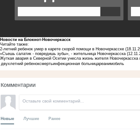
Новости на Блoкнoт-Новочеркасск
Читайте также:
2-летний ребенок умер в карете скорой помощи в Новочеркасске
(18.11.
«Съешь салатик - повредишь зубы», - жительница Новочеркасска
(12.11.
Жуткая авария в Северной Осетии унесла жизнь жителя Новочеркасска 
двухлетний ребенок
смерть
инфекционная больница
реанимобиль
Комментарии
Новые
Лучшие
Ранее