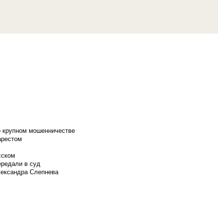
о крупном мошенничестве
арестом
сском
ередали в суд
лександра Слепнева