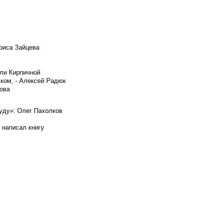
риса Зайцева
ели Кирпичной
ском, - Алексей Радюк
ова
буду»: Олег Пахолков
 написал книгу