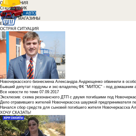
ОБЪЯВЛЕНИЯ
СПРАВОЧНИК
АВТО
МАГАЗИНЫ
Еще
ОСТРАЯ СИТУАЦИЯ
Новочеркасского бизнесмена Александра Андрющенко обвинили в особ
Бывший депутат гордумы и экс-владелец ФК "МИТОС" - под домашним 
Все новости по теме
07.09.2017
Эксклюзив: схема резонансного ДТП с двумя погибшими под Новочерка
Дело отравившего жителей Новочеркасска шаурмой предпринимателя п
Начался сбор средств для сыновей погибшего жителя Новочеркасска А
ХОЧУ СКАЗАТЬ!