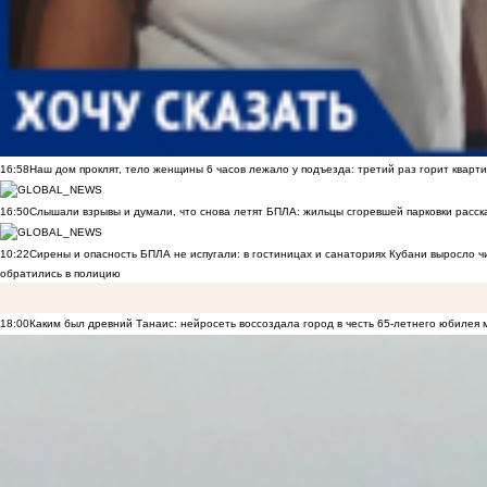
16:58
Наш дом проклят, тело женщины 6 часов лежало у подъезда: третий раз горит кварти
16:50
Слышали взрывы и думали, что снова летят БПЛА: жильцы сгоревшей парковки расск
10:22
Сирены и опасность БПЛА не испугали: в гостиницах и санаториях Кубани выросло 
обратились в полицию
18:00
Каким был древний Танаис: нейросеть воссоздала город в честь 65-летнего юбилея 