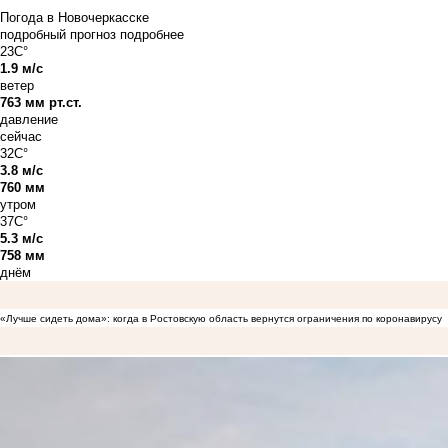
Погода в Новочеркасске
подробный прогноз
подробнее
23C°
1.9 м/с
ветер
763 мм рт.ст.
давление
сейчас
32C°
3.8 м/с
760 мм
утром
37C°
5.3 м/с
758 мм
днём
«Лучше сидеть дома»: когда в Ростовскую область вернутся ограничения по коронавирусу