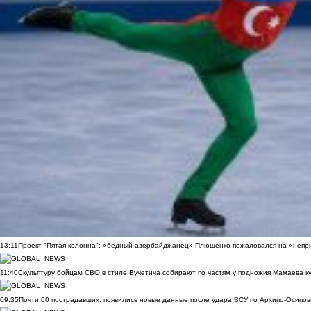
13:11
Проект "Пятая колонна": «бедный азербайджанец» Плющенко пожаловался на «непри
11:40
Скульптуру бойцам СВО в стиле Вучетича собирают по частям у подножия Мамаева к
09:35
Почти 60 пострадавших: появились новые данные после удара ВСУ по Архипо-Осипов