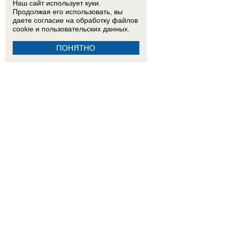
Наш сайт использует куки.
Продолжая его использовать, вы
даете согласие на обработку
файлов
cookie
и пользовательских данных.
ПОНЯТНО
15:00
Мать полицейского избила клюкой двух пенсионерок и облила краской автомобиль у 