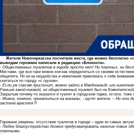
Жители Новочеркасска посчитали места, где можно бесплатно «
выводам горожане написали в редакцию «Блокнота».
-
Общественных туалетов в городе просто нет! Ни платных, ни бес
Местами, где все-таки можно кое-как определиться со своими естестве
общепита. Но из-за неудобства и нежелания привлекать к себе вниман
скитаться по городу «с грузом».
- Если уж совсем приспичит, можно зайти в Макдональдс или кинотеат
Раньше какой-никакой, но общественный туалет был на Комитетской. 
Закрытым почему-то оказался и туалет в городском парке, кстати, тоже
-
Можно, конечно, прокатиться на вокзалы, -
шутят жители. –
Но что д
застала врасплох?!
Горожане уверены: отсутствие туалетов в городе – один из самых актуа
-
Любое благоустройство должно предусматривать наличие таких объе
платными.