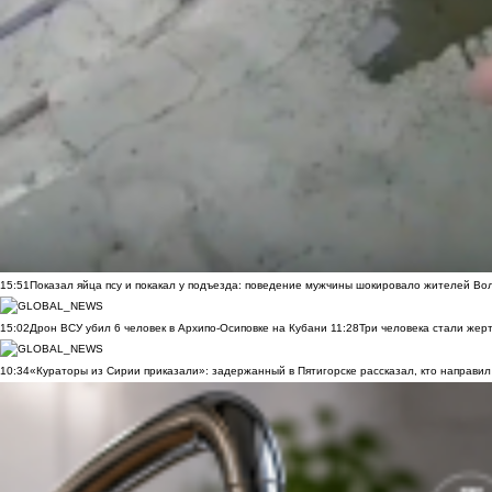
15:51
Показал яйца псу и покакал у подъезда: поведение мужчины шокировало жителей Во
15:02
Дрон ВСУ убил 6 человек в Архипо-Осиповке на Кубани
11:28
Три человека стали жер
10:34
«Кураторы из Сирии приказали»: задержанный в Пятигорске рассказал, кто направил 