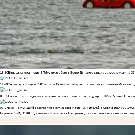
13:20
Виноваты украинские БПЛА: грузооборот Волго-Донского канала за месяц упал на 3
11:40
Скульптуру бойцам СВО в стиле Вучетича собирают по частям у подножия Мамаева к
09:35
Почти 60 пострадавших: появились новые данные после удара ВСУ по Архипо-Осипов
09:27
Военнослужащий расстрелял сослуживцев и мирных жителей в Севастополе
09:20
Ск
Морозов
ВИДЕО
09:00
Дончане обратились к Бастрыкину за помощью из-за скандала с пе