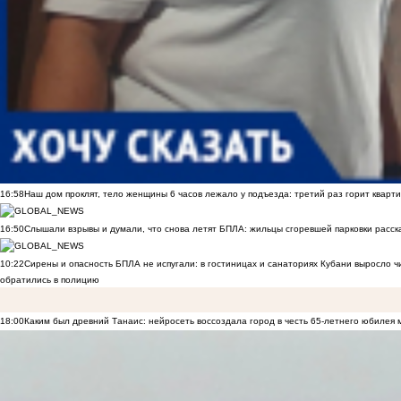
16:58
Наш дом проклят, тело женщины 6 часов лежало у подъезда: третий раз горит кварти
16:50
Слышали взрывы и думали, что снова летят БПЛА: жильцы сгоревшей парковки расск
10:22
Сирены и опасность БПЛА не испугали: в гостиницах и санаториях Кубани выросло 
обратились в полицию
18:00
Каким был древний Танаис: нейросеть воссоздала город в честь 65-летнего юбилея 