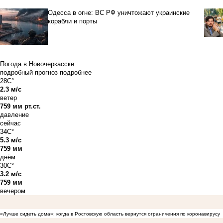
Одесса в огне: ВС РФ уничтожают украинские
корабли и порты
Погода в Новочеркасске
подробный прогноз
подробнее
28C°
2.3 м/с
ветер
759 мм рт.ст.
давление
сейчас
34C°
5.3 м/с
759 мм
днём
30C°
3.2 м/с
759 мм
вечером
«Лучше сидеть дома»: когда в Ростовскую область вернутся ограничения по коронавирусу