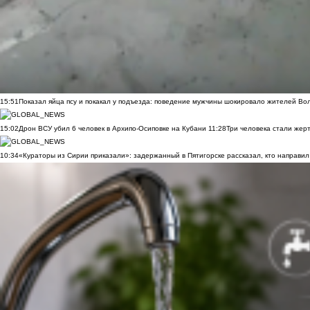
15:51
Показал яйца псу и покакал у подъезда: поведение мужчины шокировало жителей Во
15:02
Дрон ВСУ убил 6 человек в Архипо-Осиповке на Кубани
11:28
Три человека стали жер
10:34
«Кураторы из Сирии приказали»: задержанный в Пятигорске рассказал, кто направил 