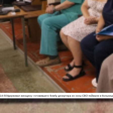
14:50
Удерживал женщину: готовившего бомбу дезертира из зоны СВО поймали в больниц