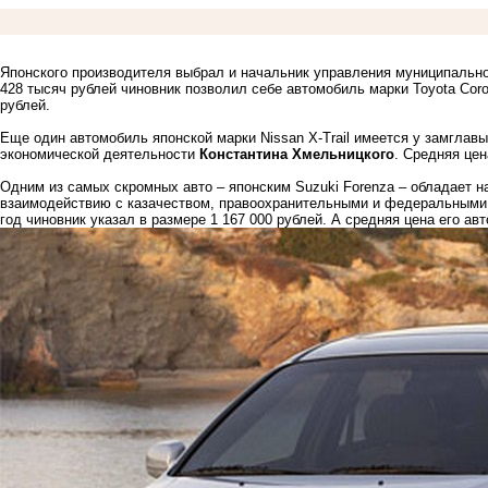
Японского производителя выбрал и начальник управления муниципальн
428 тысяч рублей чиновник позволил себе автомобиль марки Toyota Corol
рублей.
Еще один автомобиль японской марки Nissan X-Trail имеется у замгла
экономической деятельности
Константина Хмельницкого
. Средняя цен
Одним из самых скромных авто – японским Suzuki Forenza – обладает н
взаимодействию с казачеством, правоохранительными и федеральными
год чиновник указал в размере 1 167 000 рублей. А средняя цена его ав