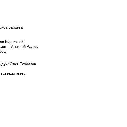
риса Зайцева
ели Кирпичной
ском, - Алексей Радюк
ова
буду»: Олег Пахолков
 написал книгу