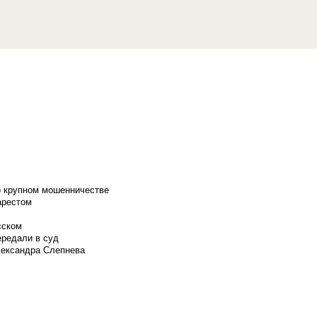
о крупном мошенничестве
арестом
сском
ередали в суд
лександра Слепнева