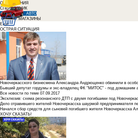
ОБЪЯВЛЕНИЯ
СПРАВОЧНИК
АВТО
МАГАЗИНЫ
Еще
ОСТРАЯ СИТУАЦИЯ
Новочеркасского бизнесмена Александра Андрющенко обвинили в особ
Бывший депутат гордумы и экс-владелец ФК "МИТОС" - под домашним 
Все новости по теме
07.09.2017
Эксклюзив: схема резонансного ДТП с двумя погибшими под Новочерка
Дело отравившего жителей Новочеркасска шаурмой предпринимателя п
Начался сбор средств для сыновей погибшего жителя Новочеркасска А
ХОЧУ СКАЗАТЬ!