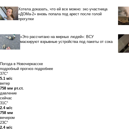
Хотела доказать, что ей все можно: экс-участница
«ДОМа-2» вновь попала под арест после голой
прогулки
«Это рассчитано на мирных людей»: ВСУ
маскируют взрывные устройства под пакеты от сока
Погода в Новочеркасске
подробный прогноз
подробнее
37C°
5.1 м/с
ветер
758 мм рт.ст.
давление
сейчас
31C°
2.4 м/с
758 мм
вечером
23C°
2.4 м/с