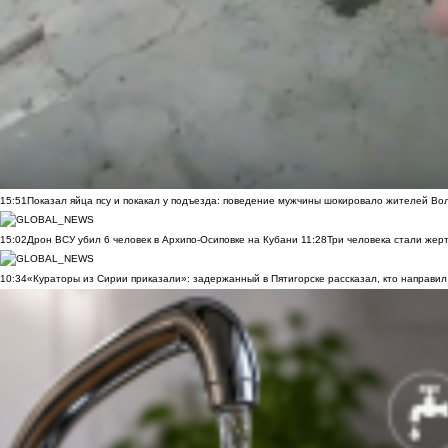
15:51
Показал яйца псу и покакал у подъезда: поведение мужчины шокировало жителей Во
15:02
Дрон ВСУ убил 6 человек в Архипо-Осиповке на Кубани
11:28
Три человека стали жер
10:34
«Кураторы из Сирии приказали»: задержанный в Пятигорске рассказал, кто направил 