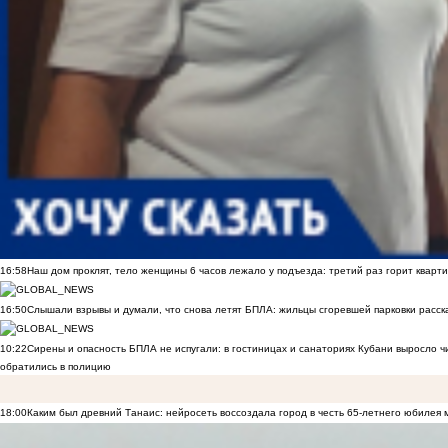
16:58
Наш дом проклят, тело женщины 6 часов лежало у подъезда: третий раз горит кварти
16:50
Слышали взрывы и думали, что снова летят БПЛА: жильцы сгоревшей парковки расск
10:22
Сирены и опасность БПЛА не испугали: в гостиницах и санаториях Кубани выросло 
обратились в полицию
18:00
Каким был древний Танаис: нейросеть воссоздала город в честь 65-летнего юбилея 