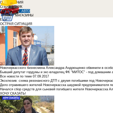
ОБЪЯВЛЕНИЯ
СПРАВОЧНИК
АВТО
МАГАЗИНЫ
Еще
ОСТРАЯ СИТУАЦИЯ
Новочеркасского бизнесмена Александра Андрющенко обвинили в особ
Бывший депутат гордумы и экс-владелец ФК "МИТОС" - под домашним 
Все новости по теме
07.09.2017
Эксклюзив: схема резонансного ДТП с двумя погибшими под Новочерка
Дело отравившего жителей Новочеркасска шаурмой предпринимателя п
Начался сбор средств для сыновей погибшего жителя Новочеркасска А
ХОЧУ СКАЗАТЬ!