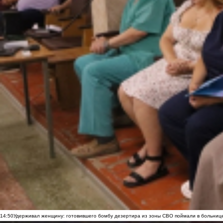
14:50
Удерживал женщину: готовившего бомбу дезертира из зоны СВО поймали в больниц