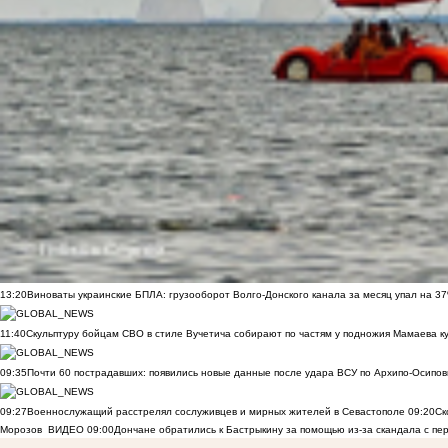
13:20
Виноваты украинские БПЛА: грузооборот Волго-Донского канала за месяц упал на 3
11:40
Скульптуру бойцам СВО в стиле Вучетича собирают по частям у подножия Мамаева к
09:35
Почти 60 пострадавших: появились новые данные после удара ВСУ по Архипо-Осипов
09:27
Военнослужащий расстрелял сослуживцев и мирных жителей в Севастополе
09:20
Ск
Морозов
ВИДЕО
09:00
Дончане обратились к Бастрыкину за помощью из-за скандала с пе