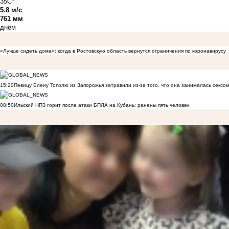
35C°
5.8 м/с
761 мм
днём
«Лучше сидеть дома»: когда в Ростовскую область вернутся ограничения по коронавирусу
15:20
Певицу Елену Тополю из Запорожья затравили из-за того, что она занималась сексом
08:50
Ильский НПЗ горит после атаки БПЛА на Кубань: ранены пять человек