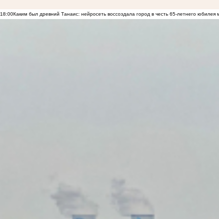
18:00
Каким был древний Танаис: нейросеть воссоздала город в честь 65-летнего юбилея 