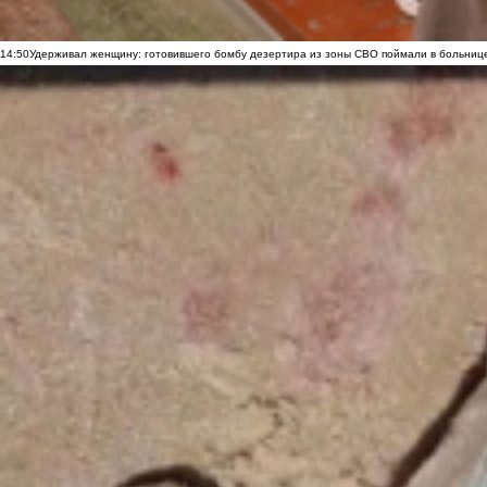
14:50
Удерживал женщину: готовившего бомбу дезертира из зоны СВО поймали в больниц