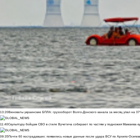
13:20
Виноваты украинские БПЛА: грузооборот Волго-Донского канала за месяц упал на 3
11:40
Скульптуру бойцам СВО в стиле Вучетича собирают по частям у подножия Мамаева к
09:35
Почти 60 пострадавших: появились новые данные после удара ВСУ по Архипо-Осипов