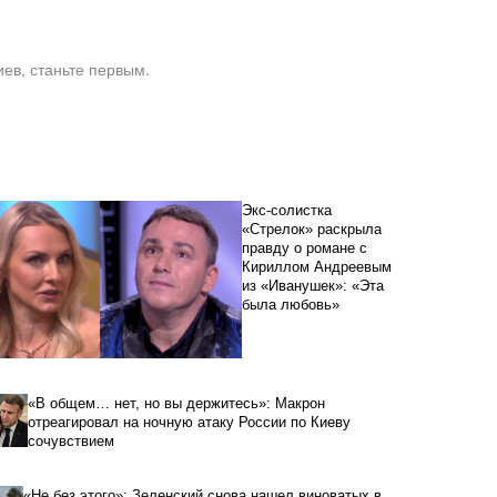
ев, станьте первым.
Экс-солистка
«Стрелок» раскрыла
правду о романе с
Кириллом Андреевым
из «Иванушек»: «Эта
была любовь»
«В общем… нет, но вы держитесь»: Макрон
отреагировал на ночную атаку России по Киеву
сочувствием
«Не без этого»: Зеленский снова нашел виноватых в