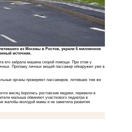
етевшего из Москвы в Ростов, украли 6 миллионов
венный источник.
та его забрала машина скорой помощи. При этом у
личных. Пропажу личных вещей пассажир обнаружил уже в
ельные органы проверяют пассажиров, летевших тем же
 почти месяц боролись ростовские медики, перевели в
дители малыша обвиняют участкового педиатра в
ные жалобы молодой мамы и не заметила развития