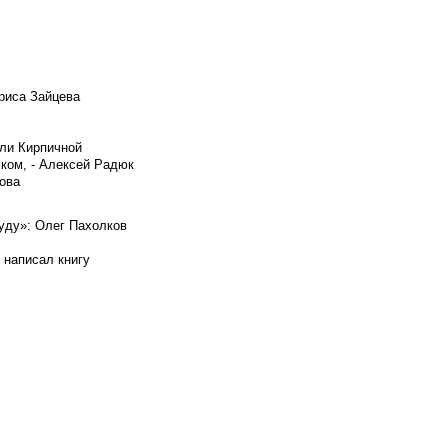
риса Зайцева
ели Кирпичной
ском, - Алексей Радюк
ова
буду»: Олег Пахолков
 написал книгу