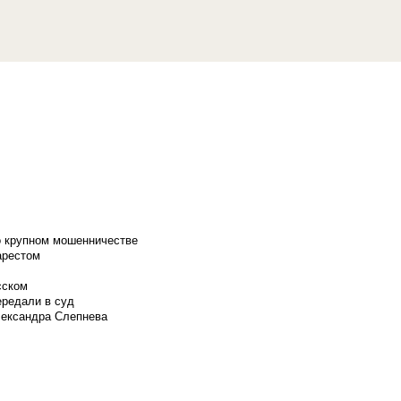
о крупном мошенничестве
арестом
сском
ередали в суд
лександра Слепнева