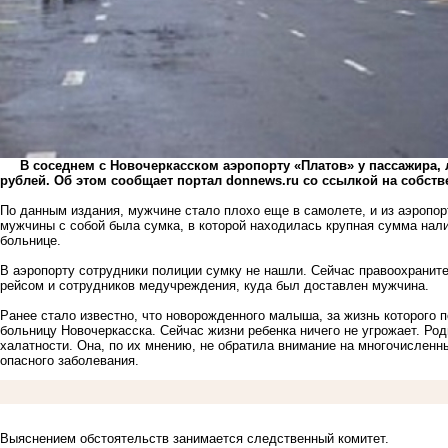
В соседнем с Новочеркасском аэропорту «Платов» у пассажира, л
рублей. Об этом сообщает портал donnews.ru со ссылкой на собст
По данным издания, мужчине стало плохо еще в самолете, и из аэропор
мужчины с собой была сумка, в которой находилась крупная сумма на
больнице.
В аэропорту сотрудники полиции сумку не нашли. Сейчас правоохранит
рейсом и сотрудников медучреждения, куда был доставлен мужчина.
Ранее стало известно, что
новорожденного малыша
, за жизнь которого
больницу Новочеркасска. Сейчас жизни ребенка ничего не угрожает. Ро
халатности. Она, по их мнению, не обратила внимание на многочислен
опасного заболевания.
Выяснением обстоятельств занимается следственный комитет.