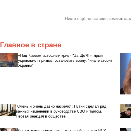
Никто ещё не оставил комментари
Главное в стране
«Над Киевом истошный крик - "За Що?!!»: ярый
укронацист призвал остановить войну, "иначе сгорит
Украина"
"Очень и очень давно назрело": Путин сделал ряд
важных изменений в руководстве СВО и тылом.
Первая реакция в обществе
До них начало доходить: отставной главком ВСУ