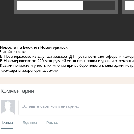
Новости на Блoкнoт-Новочеркасск
Читайте также:
В Новочеркасске из-за участившихся ДТП установят светофоры и каме
В Новочеркасске за 220 млн рублей установят лавки и урны и отремон
Казаки попросили учесть их мнение при выборе нового главы админист
кража
деньги
аэропорт
пассажир
Комментарии
Новые
Лучшие
Ранее