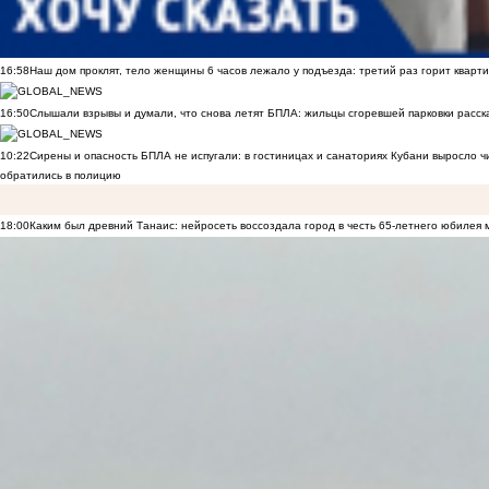
16:58
Наш дом проклят, тело женщины 6 часов лежало у подъезда: третий раз горит кварти
16:50
Слышали взрывы и думали, что снова летят БПЛА: жильцы сгоревшей парковки расск
10:22
Сирены и опасность БПЛА не испугали: в гостиницах и санаториях Кубани выросло 
обратились в полицию
18:00
Каким был древний Танаис: нейросеть воссоздала город в честь 65-летнего юбилея 