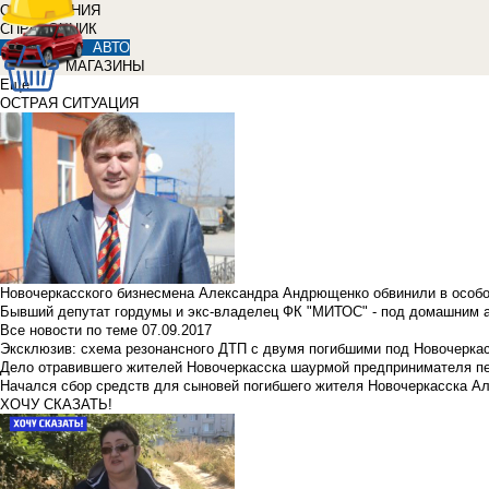
ОБЪЯВЛЕНИЯ
СПРАВОЧНИК
АВТО
МАГАЗИНЫ
Еще
ОСТРАЯ СИТУАЦИЯ
Новочеркасского бизнесмена Александра Андрющенко обвинили в особ
Бывший депутат гордумы и экс-владелец ФК "МИТОС" - под домашним 
Все новости по теме
07.09.2017
Эксклюзив: схема резонансного ДТП с двумя погибшими под Новочерка
Дело отравившего жителей Новочеркасска шаурмой предпринимателя п
Начался сбор средств для сыновей погибшего жителя Новочеркасска А
ХОЧУ СКАЗАТЬ!