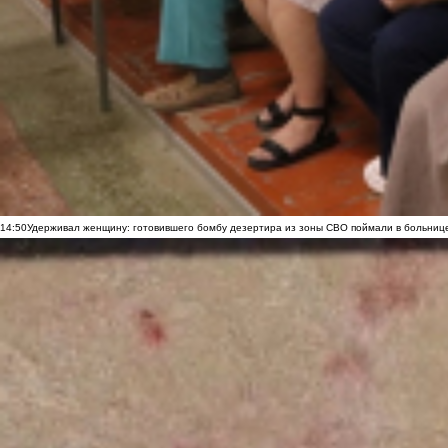
14:50
Удерживал женщину: готовившего бомбу дезертира из зоны СВО поймали в больниц