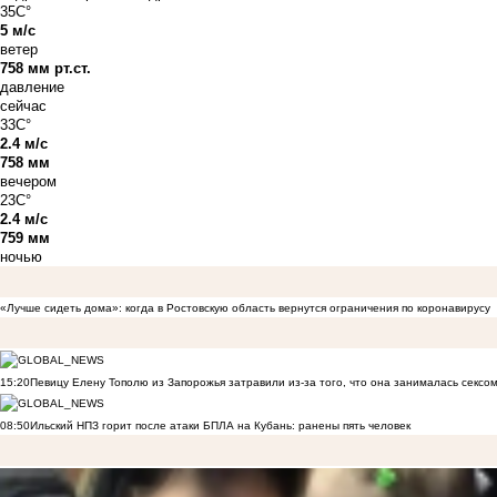
35C°
5 м/с
ветер
758 мм рт.ст.
давление
сейчас
33C°
2.4 м/с
758 мм
вечером
23C°
2.4 м/с
759 мм
ночью
«Лучше сидеть дома»: когда в Ростовскую область вернутся ограничения по коронавирусу
15:20
Певицу Елену Тополю из Запорожья затравили из-за того, что она занималась сексом
08:50
Ильский НПЗ горит после атаки БПЛА на Кубань: ранены пять человек