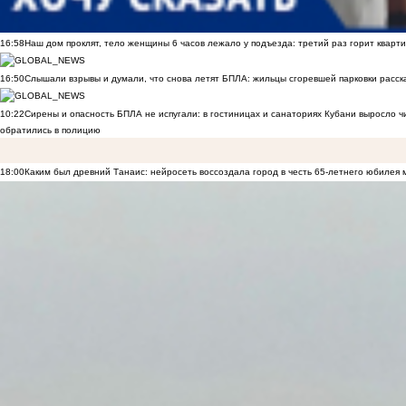
16:58
Наш дом проклят, тело женщины 6 часов лежало у подъезда: третий раз горит кварти
16:50
Слышали взрывы и думали, что снова летят БПЛА: жильцы сгоревшей парковки расск
10:22
Сирены и опасность БПЛА не испугали: в гостиницах и санаториях Кубани выросло 
обратились в полицию
18:00
Каким был древний Танаис: нейросеть воссоздала город в честь 65-летнего юбилея 