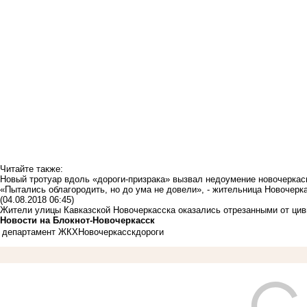
Читайте также:
Новый тротуар вдоль «дороги-призрака» вызвал недоумение новочеркас
«Пытались облагородить, но до ума не довели», - жительница Новочер
(04.08.2018 06:45)
Жители улицы Кавказской Новочеркасска оказались отрезанными от ци
Новости на Блoкнoт-Новочеркасск
департамент ЖКХ
Новочеркасск
дороги