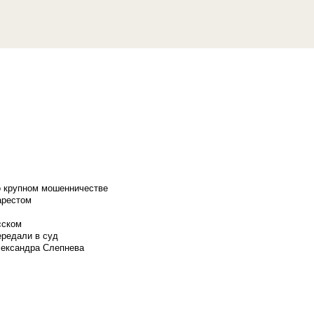
о крупном мошенничестве
арестом
сском
ередали в суд
лександра Слепнева