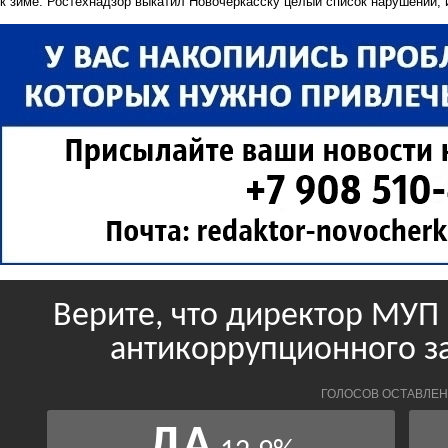
к зиме. Ростехнадзор выкатил Новочеркасску целый список нарушений, и