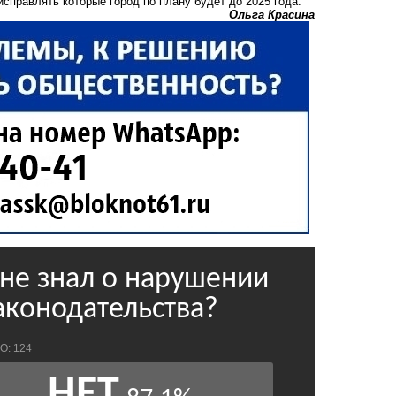
справлять которые город по плану будет до 2025 года.
Ольга Красина