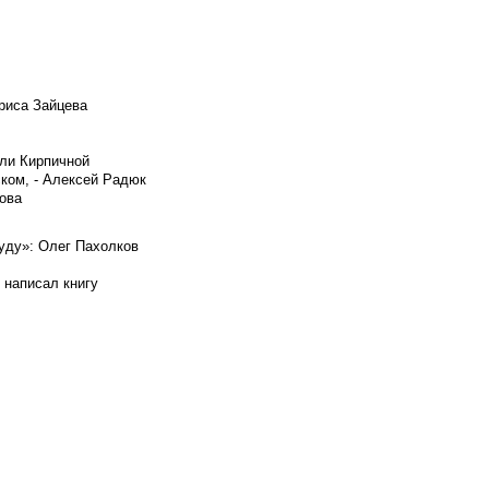
риса Зайцева
ели Кирпичной
ском, - Алексей Радюк
ова
буду»: Олег Пахолков
 написал книгу