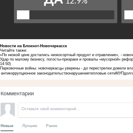
Новости на Блoкнoт-Новочеркасск
Читайте также:
«По низкой цене достались низкосортный продукт и отравление», - ново
Удар по малому бизнесу, погосты-призраки и провалы «мусорной» рефо
14:50)
Парковочные войны: новочеркасцы уверены - до перестрелки довели вл
антикоррупционное законодательство
нарушение
тепловые сети
МУП
долг
Комментарии
Новые
Лучшие
Ранее