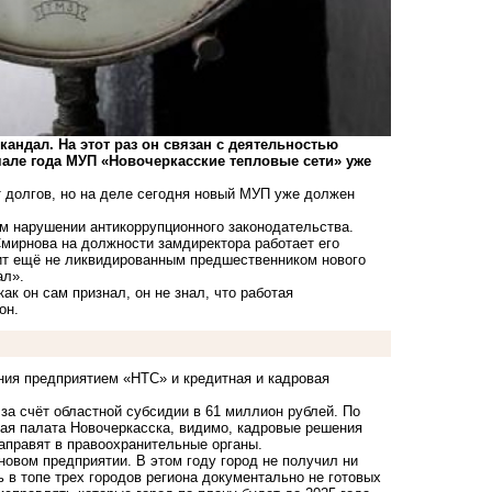
ндал. На этот раз он связан с деятельностью
але года МУП «Новочеркасские тепловые сети» уже
 долгов, но на деле сегодня новый МУП уже должен
ом нарушении антикоррупционного законодательства.
мирнова на должности замдиректора работает его
дит ещё не ликвидированным предшественником нового
ал».
к он сам признал, он не знал, что работая
он.
ния предприятием «НТС» и кредитная и кадровая
за счёт областной субсидии в 61 миллион рублей. По
ная палата Новочеркасска, видимо, кадровые решения
аправят в правоохранительные органы.
новом предприятии. В этом году город не получил ни
ь в топе трех городов региона документально не готовых