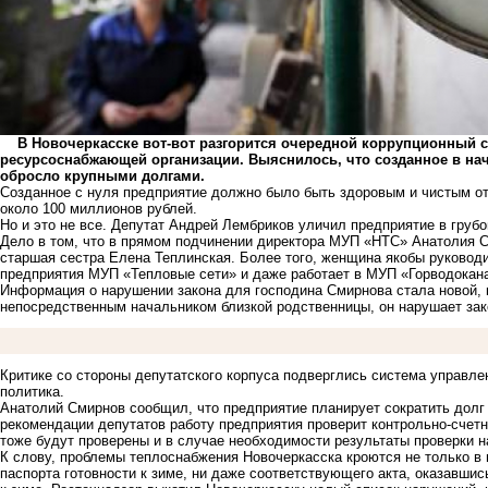
В Новочеркасске вот-вот разгорится очередной коррупционный ска
ресурсоснабжающей организации. Выяснилось, что созданное в нач
обросло крупными долгами.
Созданное с нуля предприятие должно было быть здоровым и чистым от
около 100 миллионов рублей.
Но и это не все. Депутат Андрей Лембриков уличил предприятие в груб
Дело в том, что в прямом подчинении директора МУП «НТС» Анатолия С
старшая сестра Елена Теплинская. Более того, женщина якобы руково
предприятия МУП «Тепловые сети» и даже работает в МУП «Горводокан
Информация о нарушении закона для господина Смирнова стала новой, ка
непосредственным начальником близкой родственницы, он нарушает зак
Критике со стороны депутатского корпуса подверглись система управле
политика.
Анатолий Смирнов сообщил, что предприятие планирует сократить долг 
рекомендации депутатов работу предприятия проверит контрольно-счет
тоже будут проверены и в случае необходимости результаты проверки н
К слову, проблемы теплоснабжения Новочеркасска кроются не только в 
паспорта готовности к зиме, ни даже соответствующего акта, оказавшис