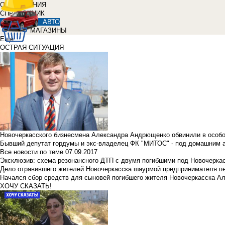
ОБЪЯВЛЕНИЯ
СПРАВОЧНИК
АВТО
МАГАЗИНЫ
Еще
ОСТРАЯ СИТУАЦИЯ
Новочеркасского бизнесмена Александра Андрющенко обвинили в особ
Бывший депутат гордумы и экс-владелец ФК "МИТОС" - под домашним 
Все новости по теме
07.09.2017
Эксклюзив: схема резонансного ДТП с двумя погибшими под Новочерка
Дело отравившего жителей Новочеркасска шаурмой предпринимателя п
Начался сбор средств для сыновей погибшего жителя Новочеркасска А
ХОЧУ СКАЗАТЬ!