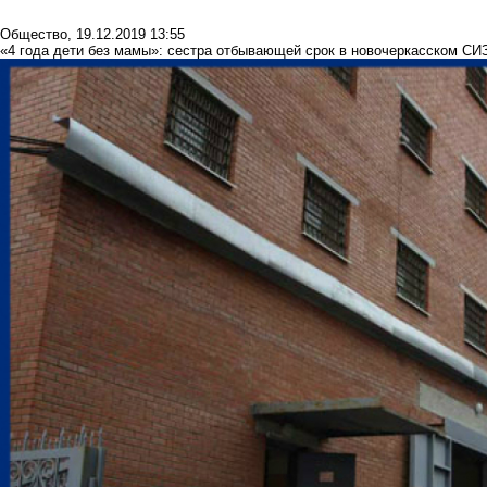
Общество
,
19.12.2019 13:55
«4 года дети без мамы»: сестра отбывающей срок в новочеркасском С