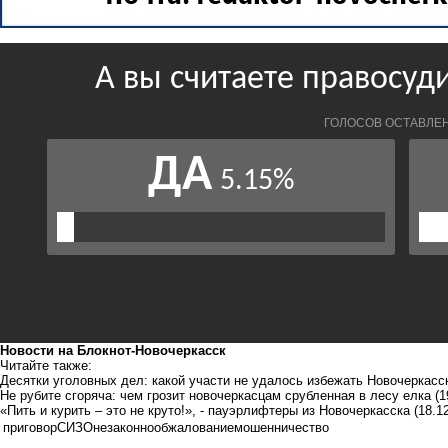
Новости на Блoкнoт-Новочеркасск
Читайте также:
Десятки уголовных дел: какой участи не удалось избежать Новочеркасск
Не рубите сгоряча: чем грозит новочеркасцам срубленная в лесу елка
(1
«Пить и курить – это не круто!», - пауэрлифтеры из Новочеркасска
(18.1
приговор
СИЗО
незаконно
обжалование
мошенничество