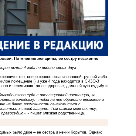
овой. По мнению женщины, ее сестру незаконно
рая почти 4 года не видела своих двух
Мошенничество, совершенное организованной группой либо
жилое помещение») и уже 4 года находится в СИЗО-3
онно и переживают за ее здоровье, дальнейшую судьбу и
олгодонского суда в апелляционной инстанции, за
ъявила голодовку, чтобы на неё обратили внимание и
сане не дают возможности ознакомиться с
овиться к своей защите. Тем самым мою сестру,
 правосудию»,
- пишет близкая родственница.
димых было двое – ее сестра и некий Корытов. Однако