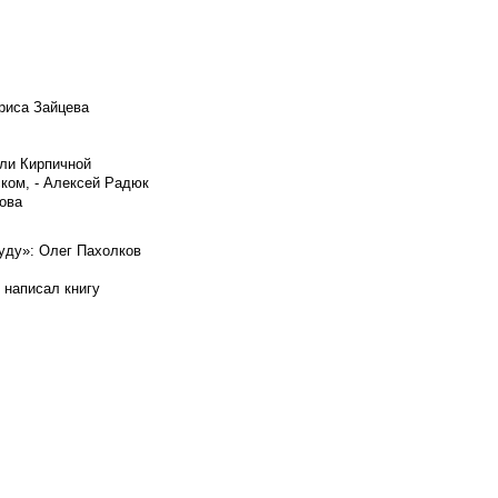
риса Зайцева
ели Кирпичной
ском, - Алексей Радюк
ова
буду»: Олег Пахолков
 написал книгу