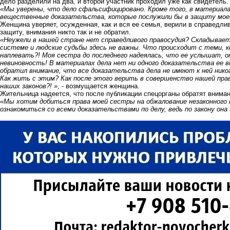
дело разделили на два, и второй участник проходил уже как свидетель.
«Мы уверены, что дело сфальсифицировано. Кроме того, в материала
вещественные доказательства, которые послужили бы в защиту мо
Женщина уверяет, осужденная, как и вся ее семья, верили в справедли
защиту, внимания никто так и не обратил.
«Неужели в нашей стране нет справедливого правосудия? Складывает
системе и людские судьбы здесь не важны. Что происходит с теми, 
наплевать?! Моя сестра до последнего надеялась, что ее услышат, 
невиновность! В материалах дела нет ни одного доказательства ее в
обратил внимание, что все доказательства дела не имеют к ней нико
Как жить с этим? Как после этого верить в совершенство нашей пр
наших законов?! »
, - возмущается женщина.
Жительница надеется, что после публикации спецорганы обратят вниман
«Мы хотим добиться права моей сестры на обжалование незаконного 
ознакомиться со всеми доказательствами по делу, ведь по закону она