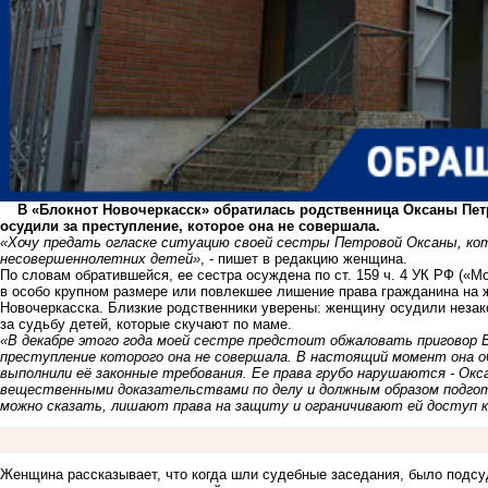
В «Блокнот Новочеркасск» обратилась родственница Оксаны Петр
осудили за преступление, которое она не совершала.
«Хочу предать огласке ситуацию своей сестры Петровой Оксаны, кото
несовершеннолетних детей»
, - пишет в редакцию женщина.
По словам обратившейся, ее сестра осуждена по ст. 159 ч. 4 УК РФ («
в особо крупном размере или повлекшее лишение права гражданина на 
Новочеркасска. Близкие родственники уверены: женщину осудили незак
за судьбу детей, которые скучают по маме.
«В декабре этого года моей сестре предстоит обжаловать приговор В
преступление которого она не совершала. В настоящий момент она об
выполнили её законные требования. Ее права грубо нарушаются - Ок
вещественными доказательствами по делу и должным образом подгот
можно сказать, лишают права на защиту и ограничивают ей доступ к
Женщина рассказывает, что когда шли судебные заседания, было подсу