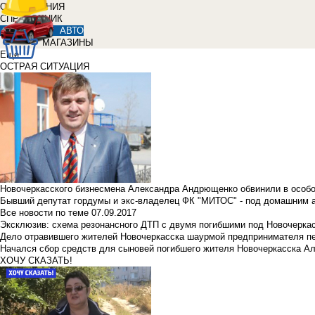
ОБЪЯВЛЕНИЯ
СПРАВОЧНИК
АВТО
МАГАЗИНЫ
Еще
ОСТРАЯ СИТУАЦИЯ
Новочеркасского бизнесмена Александра Андрющенко обвинили в особ
Бывший депутат гордумы и экс-владелец ФК "МИТОС" - под домашним 
Все новости по теме
07.09.2017
Эксклюзив: схема резонансного ДТП с двумя погибшими под Новочерка
Дело отравившего жителей Новочеркасска шаурмой предпринимателя п
Начался сбор средств для сыновей погибшего жителя Новочеркасска А
ХОЧУ СКАЗАТЬ!