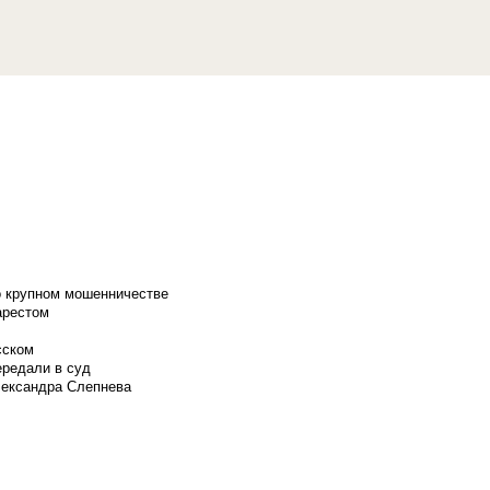
о крупном мошенничестве
арестом
сском
ередали в суд
лександра Слепнева