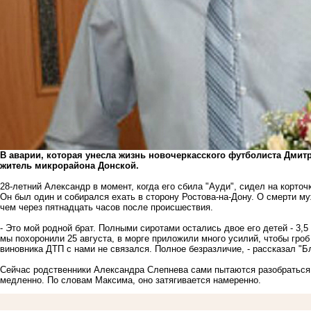
В аварии, которая унесла жизнь новочеркасского футболиста Дмитр
житель микрорайона Донской.
28-летний Александр в момент, когда его сбила "Ауди", сидел на корто
Он был один и собирался ехать в сторону Ростова-на-Дону. О смерти м
чем через пятнадцать часов после происшествия.
- Это мой родной брат. Полными сиротами остались двое его детей - 3,5 
мы похоронили 25 августа, в морге приложили много усилий, чтобы гроб
виновника ДТП с нами не связался. Полное безразличие, - рассказал "Б
Сейчас родственники Александра Слепнева сами пытаются разобраться в
медленно. По словам Максима, оно затягивается намеренно.