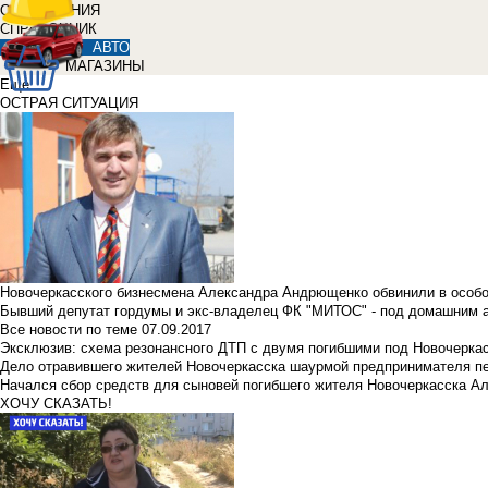
ОБЪЯВЛЕНИЯ
СПРАВОЧНИК
АВТО
МАГАЗИНЫ
Еще
ОСТРАЯ СИТУАЦИЯ
Новочеркасского бизнесмена Александра Андрющенко обвинили в особ
Бывший депутат гордумы и экс-владелец ФК "МИТОС" - под домашним 
Все новости по теме
07.09.2017
Эксклюзив: схема резонансного ДТП с двумя погибшими под Новочерка
Дело отравившего жителей Новочеркасска шаурмой предпринимателя п
Начался сбор средств для сыновей погибшего жителя Новочеркасска А
ХОЧУ СКАЗАТЬ!