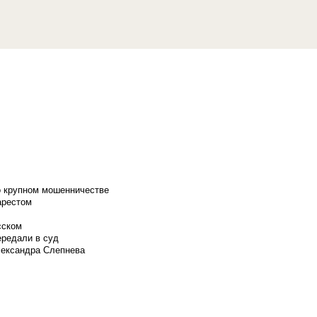
о крупном мошенничестве
арестом
сском
ередали в суд
лександра Слепнева