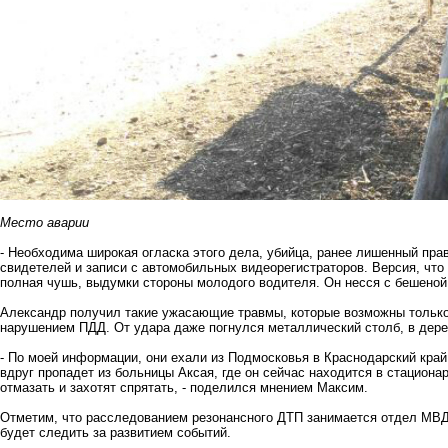
Место аварии
- Необходима широкая огласка этого дела, убийца, ранее лишенный пра
свидетелей и записи с автомобильных видеорегистраторов. Версия, что
полная чушь, выдумки стороны молодого водителя. Он несся с бешеной 
Александр получил такие ужасающие травмы, которые возможны только
нарушением ПДД. От удара даже погнулся металлический столб, в дере
- По моей информации, они ехали из Подмосковья в Краснодарский край.
вдруг пропадет из больницы Аксая, где он сейчас находится в стациона
отмазать и захотят спрятать, - поделился мнением Максим.
Отметим, что расследованием резонансного ДТП занимается отдел МВД 
будет следить за развитием событий.