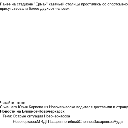
Ранее на стадионе "Ермак" казачьей столицы
простились со спортсмен
присутствовали более двухсот человек.
Читайте также:
Сбившего Юрия Карпова из Новочеркасска водителя доставили в страну
Новости на Блoкнoт-Новочеркасск
Тема:
Острые ситуации Новочеркасска
Новочеркасск
М-4
ДТП
авария
погибший
Слепнев
Захаренков
Ауди