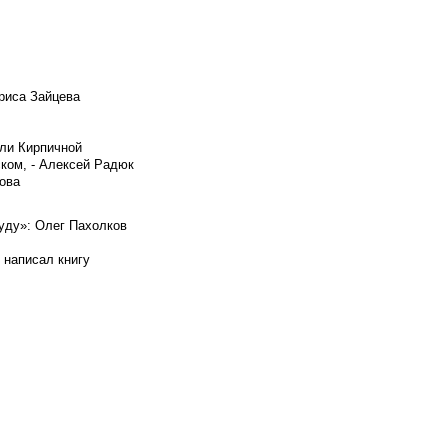
риса Зайцева
ели Кирпичной
ском, - Алексей Радюк
ова
буду»: Олег Пахолков
 написал книгу