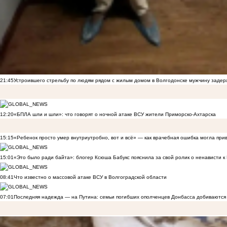
21:45
Устроившего стрельбу по людям рядом с жилым домом в Волгодонске мужчину заде
12:20
«БПЛА шли и шли»: что говорят о ночной атаке ВСУ жители Приморско-Ахтарска
15:15
«Ребенок просто умер внутриутробно, вот и всё» — как врачебная ошибка могла при
15:01
«Это было ради байта»: блогер Ксюша Бабукс пояснила за свой ролик о ненависти 
08:41
Что известно о массовой атаке ВСУ в Волгоградской области
07:01
Последняя надежда — на Путина: семьи погибших ополченцев Донбасса добиваются