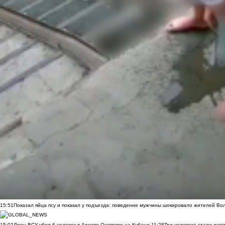
15:51
Показал яйца псу и покакал у подъезда: поведение мужчины шокировало жителей Во
15:02
Дрон ВСУ убил 6 человек в Архипо-Осиповке на Кубани
11:28
Три человека стали жер