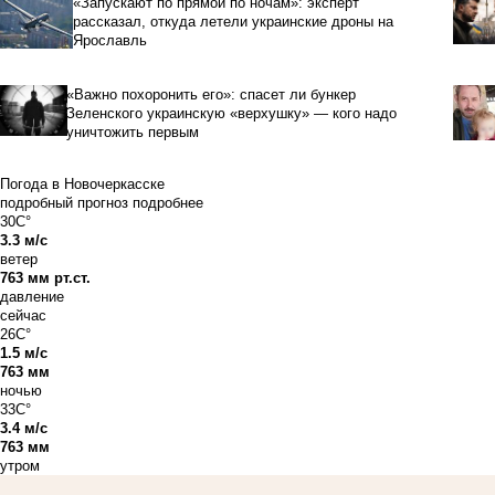
«Запускают по прямой по ночам»: эксперт
рассказал, откуда летели украинские дроны на
Ярославль
«Важно похоронить его»: спасет ли бункер
Зеленского украинскую «верхушку» — кого надо
уничтожить первым
Погода в Новочеркасске
подробный прогноз
подробнее
30C°
3.3 м/с
ветер
763 мм рт.ст.
давление
сейчас
26C°
1.5 м/с
763 мм
ночью
33C°
3.4 м/с
763 мм
утром