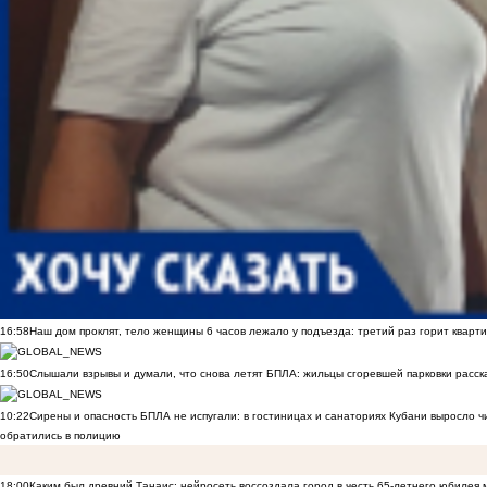
16:58
Наш дом проклят, тело женщины 6 часов лежало у подъезда: третий раз горит кварти
16:50
Слышали взрывы и думали, что снова летят БПЛА: жильцы сгоревшей парковки расск
10:22
Сирены и опасность БПЛА не испугали: в гостиницах и санаториях Кубани выросло 
обратились в полицию
18:00
Каким был древний Танаис: нейросеть воссоздала город в честь 65-летнего юбилея 