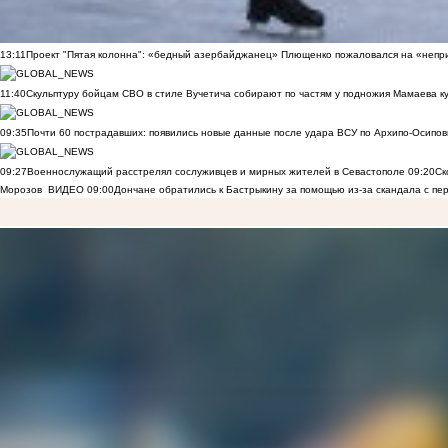
13:11
Проект "Пятая колонна": «бедный азербайджанец» Плющенко пожаловался на «непри
11:40
Скульптуру бойцам СВО в стиле Вучетича собирают по частям у подножия Мамаева к
09:35
Почти 60 пострадавших: появились новые данные после удара ВСУ по Архипо-Осипов
09:27
Военнослужащий расстрелял сослуживцев и мирных жителей в Севастополе
09:20
Ск
Морозов
ВИДЕО
09:00
Дончане обратились к Бастрыкину за помощью из-за скандала с пе