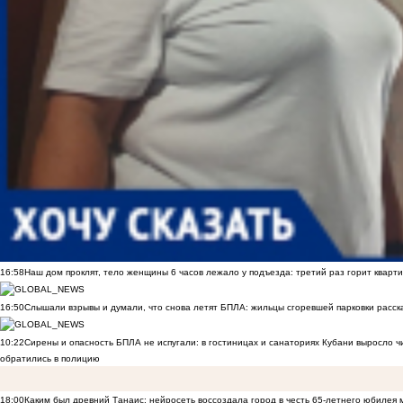
16:58
Наш дом проклят, тело женщины 6 часов лежало у подъезда: третий раз горит кварти
16:50
Слышали взрывы и думали, что снова летят БПЛА: жильцы сгоревшей парковки расск
10:22
Сирены и опасность БПЛА не испугали: в гостиницах и санаториях Кубани выросло 
обратились в полицию
18:00
Каким был древний Танаис: нейросеть воссоздала город в честь 65-летнего юбилея 