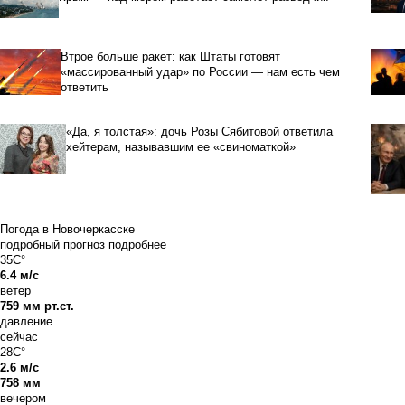
Втрое больше ракет: как Штаты готовят
«массированный удар» по России — нам есть чем
ответить
«Да, я толстая»: дочь Розы Сябитовой ответила
хейтерам, называвшим ее «свиноматкой»
Погода в Новочеркасске
подробный прогноз
подробнее
35C°
6.4 м/с
ветер
759 мм рт.ст.
давление
сейчас
28C°
2.6 м/с
758 мм
вечером