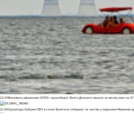
13:20
Виноваты украинские БПЛА: грузооборот Волго-Донского канала за месяц упал на 3
11:40
Скульптуру бойцам СВО в стиле Вучетича собирают по частям у подножия Мамаева к
09:35
Почти 60 пострадавших: появились новые данные после удара ВСУ по Архипо-Осипов
09:27
Военнослужащий расстрелял сослуживцев и мирных жителей в Севастополе
09:20
Ск