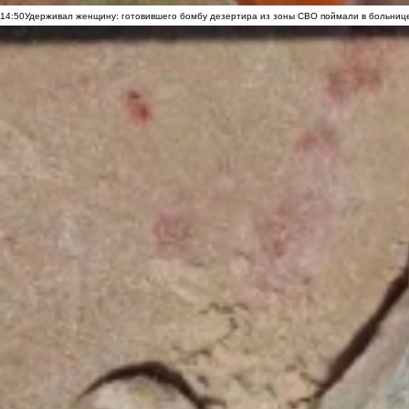
14:50
Удерживал женщину: готовившего бомбу дезертира из зоны СВО поймали в больниц