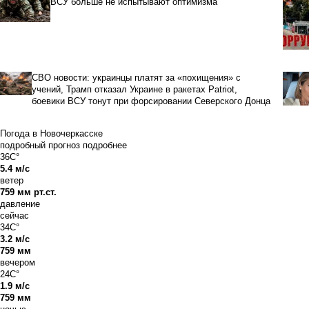
ВСУ больше не испытывают оптимизма
СВО новости: украинцы платят за «похищения» с
учений, Трамп отказал Украине в ракетах Patriot,
боевики ВСУ тонут при форсировании Северского Донца
Погода в Новочеркасске
подробный прогноз
подробнее
36C°
5.4 м/с
ветер
759 мм рт.ст.
давление
сейчас
34C°
3.2 м/с
759 мм
вечером
24C°
1.9 м/с
759 мм