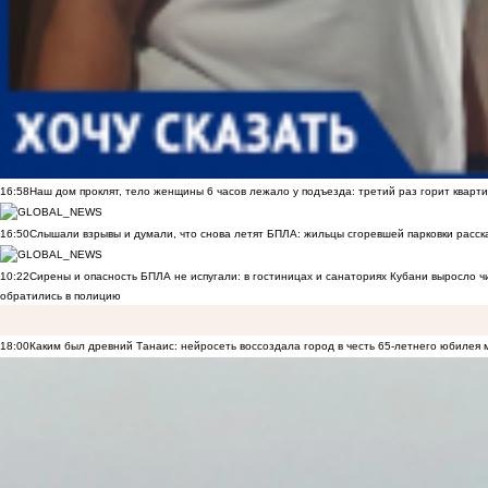
16:58
Наш дом проклят, тело женщины 6 часов лежало у подъезда: третий раз горит кварти
16:50
Слышали взрывы и думали, что снова летят БПЛА: жильцы сгоревшей парковки расск
10:22
Сирены и опасность БПЛА не испугали: в гостиницах и санаториях Кубани выросло 
обратились в полицию
18:00
Каким был древний Танаис: нейросеть воссоздала город в честь 65-летнего юбилея 