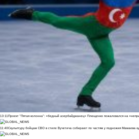
13:11
Проект "Пятая колонна": «бедный азербайджанец» Плющенко пожаловался на «непри
11:40
Скульптуру бойцам СВО в стиле Вучетича собирают по частям у подножия Мамаева к