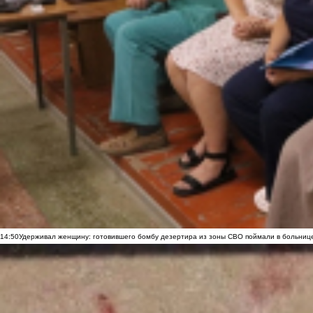
14:50
Удерживал женщину: готовившего бомбу дезертира из зоны СВО поймали в больниц