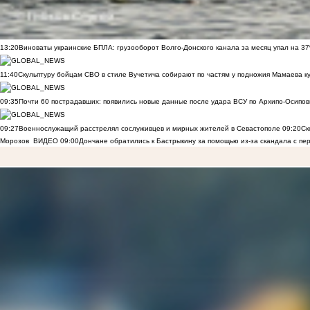
13:20
Виноваты украинские БПЛА: грузооборот Волго-Донского канала за месяц упал на 3
11:40
Скульптуру бойцам СВО в стиле Вучетича собирают по частям у подножия Мамаева к
09:35
Почти 60 пострадавших: появились новые данные после удара ВСУ по Архипо-Осипов
09:27
Военнослужащий расстрелял сослуживцев и мирных жителей в Севастополе
09:20
Ск
Морозов
ВИДЕО
09:00
Дончане обратились к Бастрыкину за помощью из-за скандала с пе