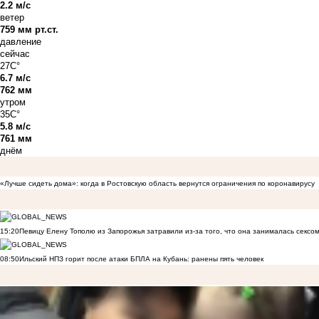
2.2 м/с
ветер
759 мм рт.ст.
давление
сейчас
27C°
6.7 м/с
762 мм
утром
35C°
5.8 м/с
761 мм
днём
«Лучше сидеть дома»: когда в Ростовскую область вернутся ограничения по коронавирусу
15:20
Певицу Елену Тополю из Запорожья затравили из-за того, что она занималась сексом
08:50
Ильский НПЗ горит после атаки БПЛА на Кубань: ранены пять человек