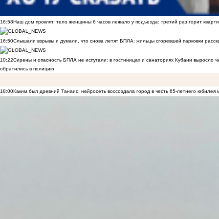
16:58
Наш дом проклят, тело женщины 6 часов лежало у подъезда: третий раз горит кварти
16:50
Слышали взрывы и думали, что снова летят БПЛА: жильцы сгоревшей парковки расск
10:22
Сирены и опасность БПЛА не испугали: в гостиницах и санаториях Кубани выросло 
обратились в полицию
18:00
Каким был древний Танаис: нейросеть воссоздала город в честь 65-летнего юбилея 