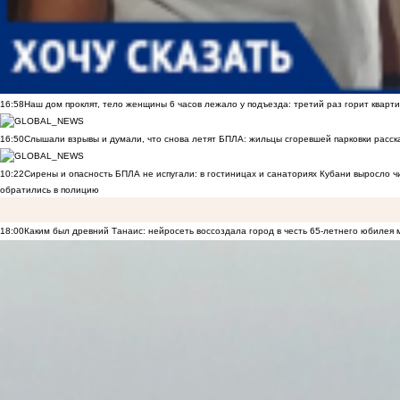
16:58
Наш дом проклят, тело женщины 6 часов лежало у подъезда: третий раз горит кварти
16:50
Слышали взрывы и думали, что снова летят БПЛА: жильцы сгоревшей парковки расск
10:22
Сирены и опасность БПЛА не испугали: в гостиницах и санаториях Кубани выросло 
обратились в полицию
18:00
Каким был древний Танаис: нейросеть воссоздала город в честь 65-летнего юбилея 