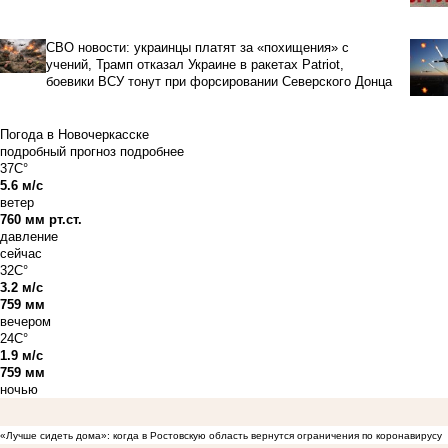
СВО новости: украинцы платят за «похищения» с
учений, Трамп отказал Украине в ракетах Patriot,
боевики ВСУ тонут при форсировании Северского Донца
Погода в Новочеркасске
подробный прогноз
подробнее
37C°
5.6 м/с
ветер
760 мм рт.ст.
давление
сейчас
32C°
3.2 м/с
759 мм
вечером
24C°
1.9 м/с
759 мм
ночью
«Лучше сидеть дома»: когда в Ростовскую область вернутся ограничения по коронавирусу