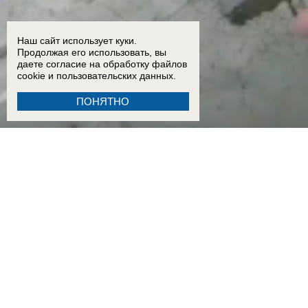
Наш сайт использует куки.
Продолжая его использовать, вы
даете согласие на обработку
файлов
cookie
и пользовательских данных.
ПОНЯТНО
15:51
Показал яйца псу и покакал у подъезда: поведение мужчины шокировало жителей Во
15:02
Дрон ВСУ убил 6 человек в Архипо-Осиповке на Кубани
11:28
Три человека стали жер
10:34
«Кураторы из Сирии приказали»: задержанный в Пятигорске рассказал, кто направил 