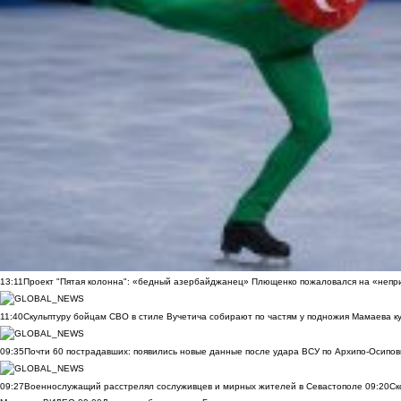
13:11
Проект "Пятая колонна": «бедный азербайджанец» Плющенко пожаловался на «непри
11:40
Скульптуру бойцам СВО в стиле Вучетича собирают по частям у подножия Мамаева к
09:35
Почти 60 пострадавших: появились новые данные после удара ВСУ по Архипо-Осипов
09:27
Военнослужащий расстрелял сослуживцев и мирных жителей в Севастополе
09:20
Ск