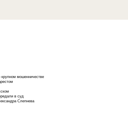
о крупном мошенничестве
арестом
сском
ередали в суд
лександра Слепнева