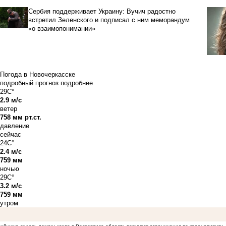
Сербия поддерживает Украину: Вучич радостно
встретил Зеленского и подписал с ним меморандум
«о взаимопонимании»
Погода в Новочеркасске
подробный прогноз
подробнее
29C°
2.9 м/с
ветер
758 мм рт.ст.
давление
сейчас
24C°
2.4 м/с
759 мм
ночью
29C°
3.2 м/с
759 мм
утром