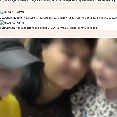
«Лучше сидеть дома»: когда в Ростовскую область вернутся ограничения по коронавирусу
15:20
Певицу Елену Тополю из Запорожья затравили из-за того, что она занималась сексом
08:50
Ильский НПЗ горит после атаки БПЛА на Кубань: ранены пять человек