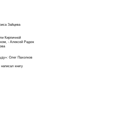
риса Зайцева
ели Кирпичной
ском, - Алексей Радюк
ова
буду»: Олег Пахолков
 написал книгу