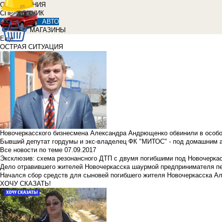
ОБЪЯВЛЕНИЯ
СПРАВОЧНИК
АВТО
МАГАЗИНЫ
Еще
ОСТРАЯ СИТУАЦИЯ
Новочеркасского бизнесмена Александра Андрющенко обвинили в особ
Бывший депутат гордумы и экс-владелец ФК "МИТОС" - под домашним 
Все новости по теме
07.09.2017
Эксклюзив: схема резонансного ДТП с двумя погибшими под Новочерка
Дело отравившего жителей Новочеркасска шаурмой предпринимателя п
Начался сбор средств для сыновей погибшего жителя Новочеркасска А
ХОЧУ СКАЗАТЬ!