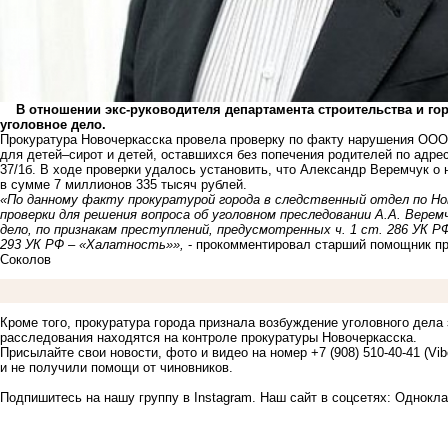
В отношении экс-руководителя департамента строительства и гор
уголовное дело.
Прокуратура Новочеркасска провела проверку по факту нарушения ООО 
для детей–сирот и детей, оставшихся без попечения родителей по адресу
37/1б. В ходе проверки удалось установить, что Александр Веремчук о
в сумме 7 миллионов 335 тысяч рублей.
«По данному факту прокуратурой города в следственный отдел по Н
проверки для решения вопроса об уголовном преследовании А.А. Вере
дело, по признакам преступлений, предусмотренных ч. 1 ст. 286 УК
293 УК РФ – «Халатность»»,
- прокомментировал старший помощник пр
Соколов
Кроме того, прокуратура города признала возбуждение уголовного дела
расследования находятся на контроле прокуратуры Новочеркасска.
Присылайте свои новости, фото и видео на номер +7 (908) 510-40-41 (Vi
и не получили помощи от чиновников.
Подпишитесь на нашу группу в
Instagram
. Наш сайт в соцсетях:
Однокла