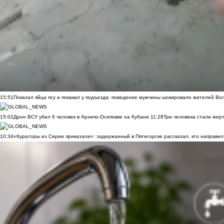
15:51
Показал яйца псу и покакал у подъезда: поведение мужчины шокировало жителей Во
15:02
Дрон ВСУ убил 6 человек в Архипо-Осиповке на Кубани
11:28
Три человека стали жер
10:34
«Кураторы из Сирии приказали»: задержанный в Пятигорске рассказал, кто направил 