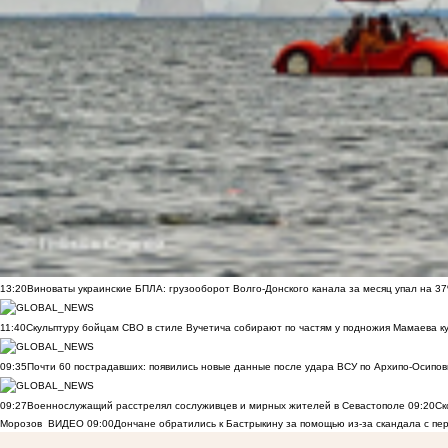
13:20
Виноваты украинские БПЛА: грузооборот Волго-Донского канала за месяц упал на 3
11:40
Скульптуру бойцам СВО в стиле Вучетича собирают по частям у подножия Мамаева к
09:35
Почти 60 пострадавших: появились новые данные после удара ВСУ по Архипо-Осипов
09:27
Военнослужащий расстрелял сослуживцев и мирных жителей в Севастополе
09:20
Ск
Морозов
ВИДЕО
09:00
Дончане обратились к Бастрыкину за помощью из-за скандала с пе