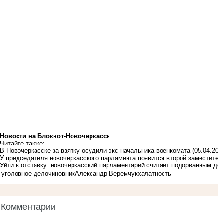
Новости на Блoкнoт-Новочеркасск
Читайте также:
В Новочеркасске за взятку осудили экс-начальника военкомата
(05.04.2
У председателя новочеркасского парламента появится второй заместит
Уйти в отставку: новочеркасский парламентарий считает подорванным д
уголовное дело
чиновник
Александр Веремчук
халатность
Комментарии