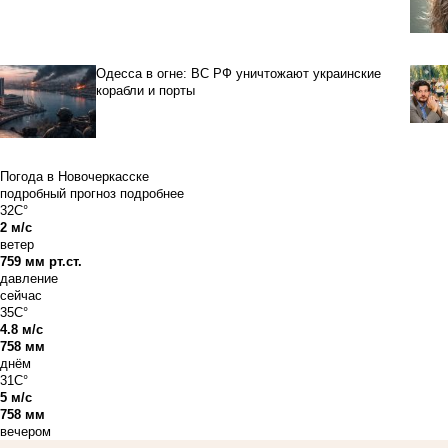
Одесса в огне: ВС РФ уничтожают украинские
корабли и порты
Погода в Новочеркасске
подробный прогноз
подробнее
32C°
2 м/с
ветер
759 мм рт.ст.
давление
сейчас
35C°
4.8 м/с
758 мм
днём
31C°
5 м/с
758 мм
вечером