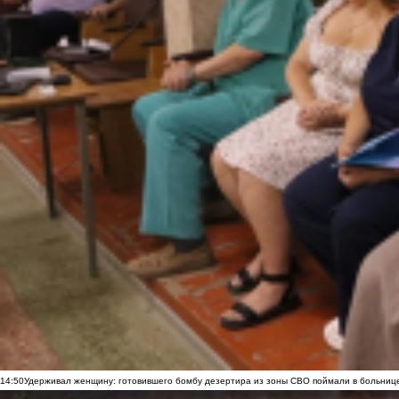
14:50
Удерживал женщину: готовившего бомбу дезертира из зоны СВО поймали в больниц