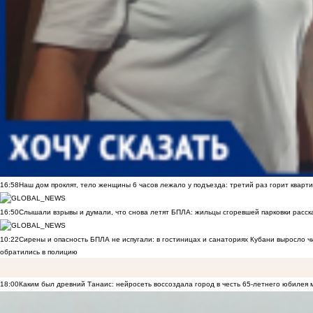
16:58
Наш дом проклят, тело женщины 6 часов лежало у подъезда: третий раз горит кварти
16:50
Слышали взрывы и думали, что снова летят БПЛА: жильцы сгоревшей парковки расск
10:22
Сирены и опасность БПЛА не испугали: в гостиницах и санаториях Кубани выросло 
обратились в полицию
18:00
Каким был древний Танаис: нейросеть воссоздала город в честь 65-летнего юбилея 