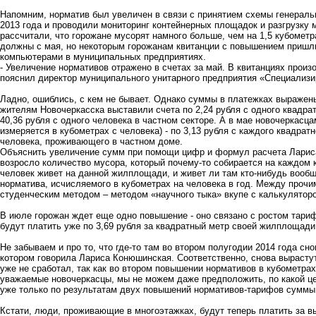
Напомним, норматив был увеличен в связи с принятием схемы генеральн
2013 года и проводили мониторинг контейнерных площадок и разгрузку
рассчитали, что горожане мусорят намного больше, чем на 1,5 кубометр
должны с мая, но некоторым горожанам квитанции с повышением пришли
компьютерами в муниципальных предприятиях.
- Увеличение нормативов отражено в счетах за май. В квитанциях произ
пояснил директор муниципального унитарного предприятия «Специализ
Ладно, ошиблись, с кем не бывает. Однако суммы в платежках выражены 
жителям Новочеркасска выставили счета по 2,24 рубля с одного квадра
40,36 рубля с одного человека в частном секторе. А в мае новочеркасц
измеряется в кубометрах с человека) - по 3,13 рубля с каждого квадрат
человека, проживающего в частном доме.
Объяснить увеличение сумм при помощи цифр и формул расчета Лариса
возросло количество мусора, который почему-то собирается на каждом к
человек живет на данной жилплощади, и живет ли там кто-нибудь вообщ
норматива, исчисляемого в кубометрах на человека в год. Между проч
студенческим методом – методом «научного тыка» вкупе с калькуляторо
В июле горожан ждет еще одно повышение - оно связано с ростом тари
будут платить уже по 3,69 рубля за квадратный метр своей жилплощади,
Не забываем и про то, что где-то там во втором полугодии 2014 года сн
котором говорила Лариса Конюшинская. Соответственно, снова вырастут
уже не сработал, так как во втором повышении нормативов в кубометрах
уважаемые новочеркасцы, мы не можем даже предположить, по какой цен
уже только по результатам двух повышений нормативов-тарифов суммы в
Кстати, люди, проживающие в многоэтажках, будут теперь платить за в