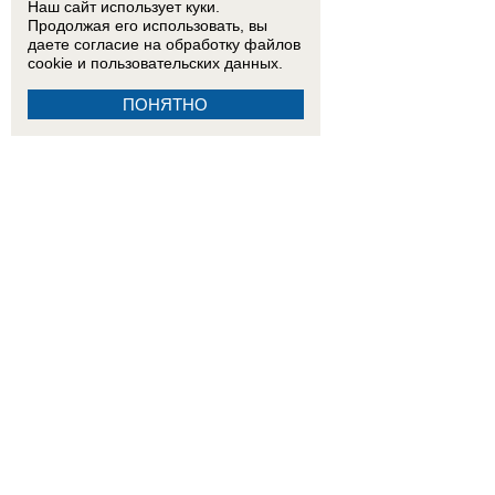
Наш сайт использует куки.
Продолжая его использовать, вы
даете согласие на обработку
файлов
cookie
и пользовательских данных.
ПОНЯТНО
15:59
Ему сотни лет?: колодец в Бекреневском монастыре может оказаться одним из самы
убытков: как ростовчане переживают последствия урагана
ВИДЕО