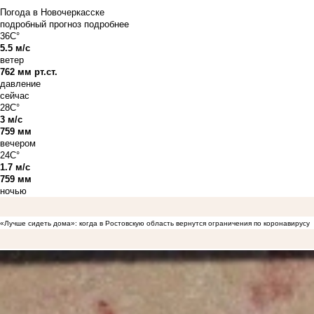
Погода в Новочеркасске
подробный прогноз
подробнее
36C°
5.5 м/с
ветер
762 мм рт.ст.
давление
сейчас
28C°
3 м/с
759 мм
вечером
24C°
1.7 м/с
759 мм
ночью
«Лучше сидеть дома»: когда в Ростовскую область вернутся ограничения по коронавирусу