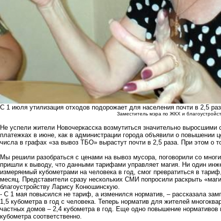
С 1 июля утилизация отходов подорожает для населения почти в 2,5 раз
Заместитель мэра по ЖКХ и благоустройс
Не успели жители Новочеркасска возмутиться значительно выросшими с
платежках в июне, как в администрации города объявили о повышении ц
числа в графах «за вывоз ТБО» вырастут почти в 2,5 раза. При этом о т
Мы решили разобраться с ценами на вывоз мусора, поговорили со многи
пришли к выводу, что данными тарифами управляет магия. Ни один инже
измеряемый кубометрами на человека в год, смог превратиться в тар
месяц. Представители сразу нескольких СМИ попросили раскрыть «маг
благоустройству Ларису Конюшинскую.
- С 1 мая повысился не тариф, а изменился норматив, – рассказала зам
1,5 кубометра в год с человека. Теперь норматив для жителей многоква
частных домов – 2,4 кубометра в год. Еще одно повышение нормативов п
кубометра соответственно.