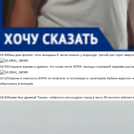
16:58
Наш дом проклят, тело женщины 6 часов лежало у подъезда: третий раз горит кварти
16:50
Слышали взрывы и думали, что снова летят БПЛА: жильцы сгоревшей парковки расск
10:22
Сирены и опасность БПЛА не испугали: в гостиницах и санаториях Кубани выросло 
обратились в полицию
18:00
Каким был древний Танаис: нейросеть воссоздала город в честь 65-летнего юбилея 