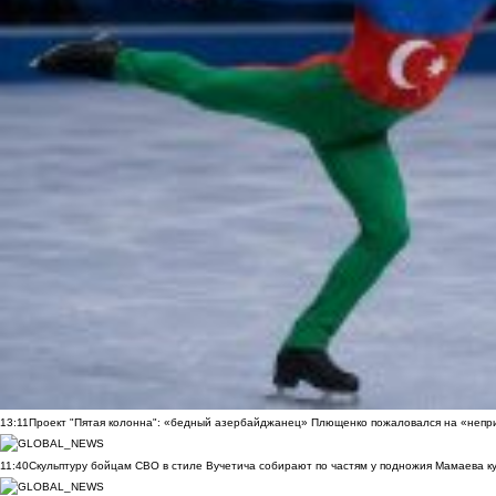
13:11
Проект "Пятая колонна": «бедный азербайджанец» Плющенко пожаловался на «непри
11:40
Скульптуру бойцам СВО в стиле Вучетича собирают по частям у подножия Мамаева к