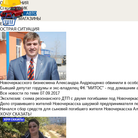
ОБЪЯВЛЕНИЯ
СПРАВОЧНИК
АВТО
МАГАЗИНЫ
Еще
ОСТРАЯ СИТУАЦИЯ
Новочеркасского бизнесмена Александра Андрющенко обвинили в особ
Бывший депутат гордумы и экс-владелец ФК "МИТОС" - под домашним 
Все новости по теме
07.09.2017
Эксклюзив: схема резонансного ДТП с двумя погибшими под Новочерка
Дело отравившего жителей Новочеркасска шаурмой предпринимателя п
Начался сбор средств для сыновей погибшего жителя Новочеркасска А
ХОЧУ СКАЗАТЬ!