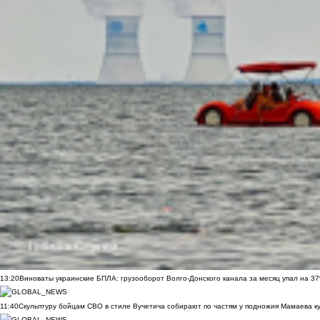
13:20
Виноваты украинские БПЛА: грузооборот Волго-Донского канала за месяц упал на 3
11:40
Скульптуру бойцам СВО в стиле Вучетича собирают по частям у подножия Мамаева к