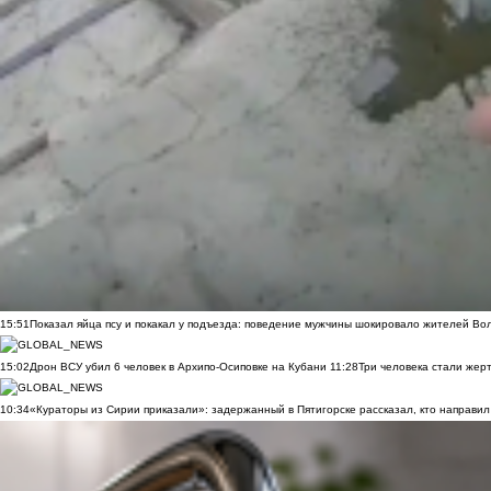
15:51
Показал яйца псу и покакал у подъезда: поведение мужчины шокировало жителей Во
15:02
Дрон ВСУ убил 6 человек в Архипо-Осиповке на Кубани
11:28
Три человека стали жер
10:34
«Кураторы из Сирии приказали»: задержанный в Пятигорске рассказал, кто направил 