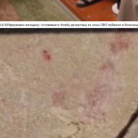
14:50
Удерживал женщину: готовившего бомбу дезертира из зоны СВО поймали в больниц