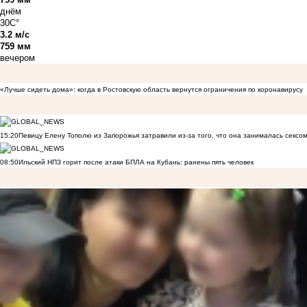
днём
30C°
3.2 м/с
759 мм
вечером
«Лучше сидеть дома»: когда в Ростовскую область вернутся ограничения по коронавирусу
15:20
Певицу Елену Тополю из Запорожья затравили из-за того, что она занималась сексом
08:50
Ильский НПЗ горит после атаки БПЛА на Кубань: ранены пять человек