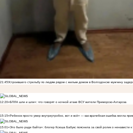
21:45
Устроившего стрельбу по людям рядом с жилым домом в Волгодонске мужчину заде
12:20
«БПЛА шли и шли»: что говорят о ночной атаке ВСУ жители Приморско-Ахтарска
15:15
«Ребенок просто умер внутриутробно, вот и всё» — как врачебная ошибка могла при
15:01
«Это было ради байта»: блогер Ксюша Бабукс пояснила за свой ролик о ненависти 