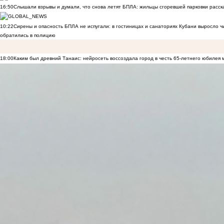
16:50
Слышали взрывы и думали, что снова летят БПЛА: жильцы сгоревшей парковки расск
10:22
Сирены и опасность БПЛА не испугали: в гостиницах и санаториях Кубани выросло 
обратились в полицию
18:00
Каким был древний Танаис: нейросеть воссоздала город в честь 65-летнего юбилея 