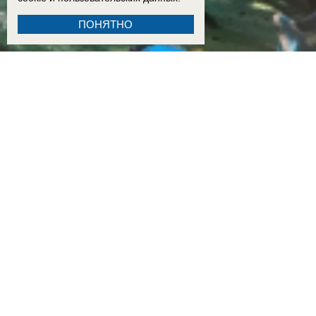
ПОНЯТНО
13:00
Енотоподобное нечто поселилось в центре Красного Яра в Волгодонске и на протяж
падения БПЛА
16:30
В Таганроге обследуют дом, пострадавший во время воздушной атаки 29 июля