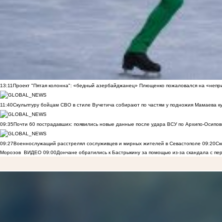
13:11
Проект "Пятая колонна": «бедный азербайджанец» Плющенко пожаловался на «непри
11:40
Скульптуру бойцам СВО в стиле Вучетича собирают по частям у подножия Мамаева к
09:35
Почти 60 пострадавших: появились новые данные после удара ВСУ по Архипо-Осипов
09:27
Военнослужащий расстрелял сослуживцев и мирных жителей в Севастополе
09:20
Ск
Морозов
ВИДЕО
09:00
Дончане обратились к Бастрыкину за помощью из-за скандала с пе