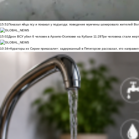
15:51
Показал яйца псу и покакал у подъезда: поведение мужчины шокировало жителей Во
15:02
Дрон ВСУ убил 6 человек в Архипо-Осиповке на Кубани
11:28
Три человека стали жер
10:34
«Кураторы из Сирии приказали»: задержанный в Пятигорске рассказал, кто направил 