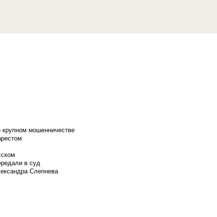
о крупном мошенничестве
арестом
сском
ередали в суд
лександра Слепнева