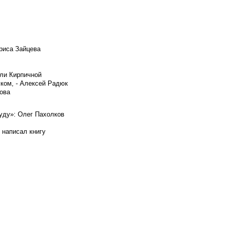
риса Зайцева
ели Кирпичной
ском, - Алексей Радюк
ова
буду»: Олег Пахолков
 написал книгу