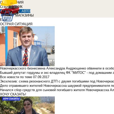
ОБЪЯВЛЕНИЯ
СПРАВОЧНИК
АВТО
МАГАЗИНЫ
Еще
ОСТРАЯ СИТУАЦИЯ
Новочеркасского бизнесмена Александра Андрющенко обвинили в особ
Бывший депутат гордумы и экс-владелец ФК "МИТОС" - под домашним 
Все новости по теме
07.09.2017
Эксклюзив: схема резонансного ДТП с двумя погибшими под Новочерка
Дело отравившего жителей Новочеркасска шаурмой предпринимателя п
Начался сбор средств для сыновей погибшего жителя Новочеркасска А
ХОЧУ СКАЗАТЬ!