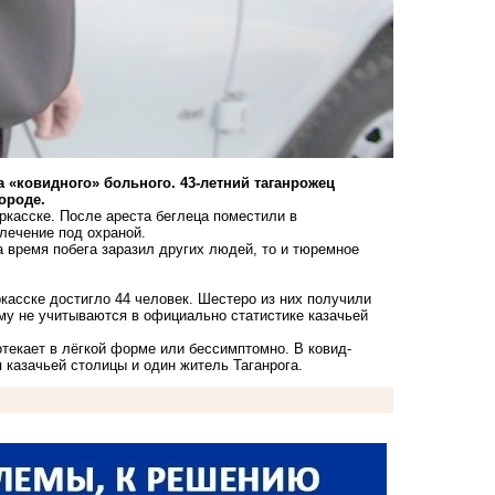
«ковидного» больного. 43-летний таганрожец
ороде.
ркасске. После ареста беглеца поместили в
лечение под охраной.
за время побега заразил других людей, то и тюремное
касске достигло 44 человек. Шестеро из них получили
ому не учитываются в официально статистике казачьей
текает в лёгкой форме или бессимптомно. В ковид-
казачьей столицы и один житель Таганрога.