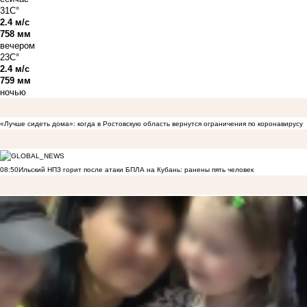
31C°
2.4 м/с
758 мм
вечером
23C°
2.4 м/с
759 мм
ночью
«Лучше сидеть дома»: когда в Ростовскую область вернутся ограничения по коронавирусу
08:50
Ильский НПЗ горит после атаки БПЛА на Кубань: ранены пять человек