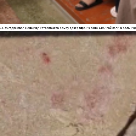
14:50
Удерживал женщину: готовившего бомбу дезертира из зоны СВО поймали в больниц