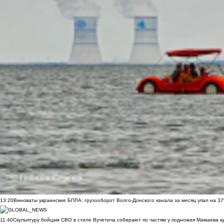
13:20
Виноваты украинские БПЛА: грузооборот Волго-Донского канала за месяц упал на 3
11:40
Скульптуру бойцам СВО в стиле Вучетича собирают по частям у подножия Мамаева к