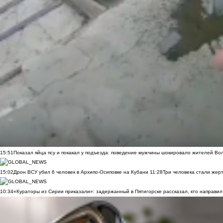
15:51
Показал яйца псу и покакал у подъезда: поведение мужчины шокировало жителей Во
15:02
Дрон ВСУ убил 6 человек в Архипо-Осиповке на Кубани
11:28
Три человека стали жер
10:34
«Кураторы из Сирии приказали»: задержанный в Пятигорске рассказал, кто направил 