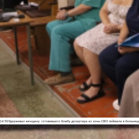
14:50
Удерживал женщину: готовившего бомбу дезертира из зоны СВО поймали в больниц