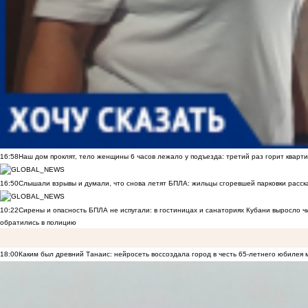
16:58
Наш дом проклят, тело женщины 6 часов лежало у подъезда: третий раз горит кварти
16:50
Слышали взрывы и думали, что снова летят БПЛА: жильцы сгоревшей парковки расск
10:22
Сирены и опасность БПЛА не испугали: в гостиницах и санаториях Кубани выросло 
обратились в полицию
18:00
Каким был древний Танаис: нейросеть воссоздала город в честь 65-летнего юбилея 