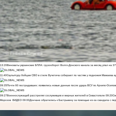
13:20
Виноваты украинские БПЛА: грузооборот Волго-Донского канала за месяц упал на 3
11:40
Скульптуру бойцам СВО в стиле Вучетича собирают по частям у подножия Мамаева к
09:35
Почти 60 пострадавших: появились новые данные после удара ВСУ по Архипо-Осипов
09:27
Военнослужащий расстрелял сослуживцев и мирных жителей в Севастополе
09:20
Ск
Морозов
ВИДЕО
09:00
Дончане обратились к Бастрыкину за помощью из-за скандала с пе