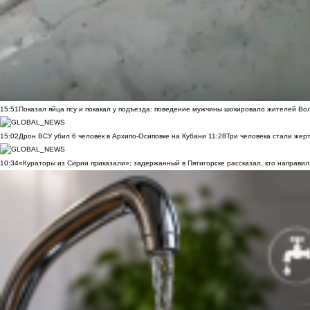
15:51
Показал яйца псу и покакал у подъезда: поведение мужчины шокировало жителей Во
15:02
Дрон ВСУ убил 6 человек в Архипо-Осиповке на Кубани
11:28
Три человека стали жер
10:34
«Кураторы из Сирии приказали»: задержанный в Пятигорске рассказал, кто направил 