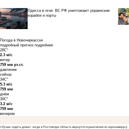
Одесса в огне: ВС РФ уничтожают украинские
корабли и порты
Погода в Новочеркасске
подробный прогноз
подробнее
28C°
2.3 м/с
ветер
759 мм рт.ст.
давление
сейчас
34C°
5.3 м/с
759 мм
днём
30C°
3.2 м/с
759 мм
вечером
«Лучше сидеть дома»: когда в Ростовскую область вернутся ограничения по коронавирусу