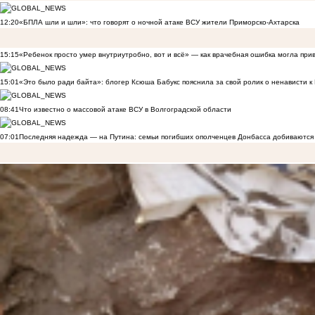
12:20
«БПЛА шли и шли»: что говорят о ночной атаке ВСУ жители Приморско-Ахтарска
15:15
«Ребенок просто умер внутриутробно, вот и всё» — как врачебная ошибка могла при
15:01
«Это было ради байта»: блогер Ксюша Бабукс пояснила за свой ролик о ненависти 
08:41
Что известно о массовой атаке ВСУ в Волгоградской области
07:01
Последняя надежда — на Путина: семьи погибших ополченцев Донбасса добиваются