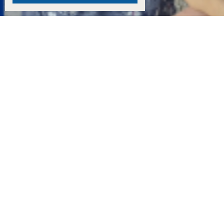
15:00
Мать полицейского избила клюкой двух пенсионерок и облила краской автомобиль у 