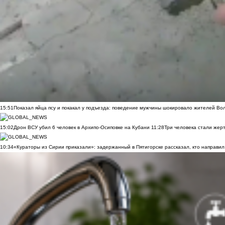
15:51
Показал яйца псу и покакал у подъезда: поведение мужчины шокировало жителей Во
15:02
Дрон ВСУ убил 6 человек в Архипо-Осиповке на Кубани
11:28
Три человека стали жер
10:34
«Кураторы из Сирии приказали»: задержанный в Пятигорске рассказал, кто направил 