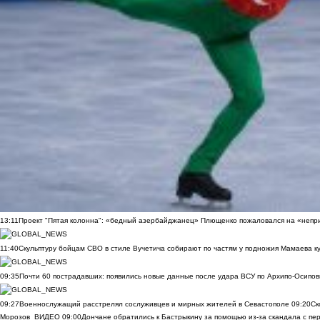
13:11
Проект "Пятая колонна": «бедный азербайджанец» Плющенко пожаловался на «непри
11:40
Скульптуру бойцам СВО в стиле Вучетича собирают по частям у подножия Мамаева к
09:35
Почти 60 пострадавших: появились новые данные после удара ВСУ по Архипо-Осипов
09:27
Военнослужащий расстрелял сослуживцев и мирных жителей в Севастополе
09:20
Ск
Морозов
ВИДЕО
09:00
Дончане обратились к Бастрыкину за помощью из-за скандала с пе