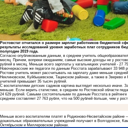
Ростовстат отчитался о размере зарплат работников бюджетной сф
результаты исследований уровня заработных плат сотрудников бю
полугодие 2019 года.
Согласно опубликованным данным, в среднем учитель общеобразователь
месяц. Причем, вопреки ожиданиям, самые высокие доходы не у ростовск
рублей в месяц. Меньше всего зарплаты у кагальницких учителей - 27 75
Новочеркасские же педагоги по данным Росстата зарабатывают 33 948 ру
Ростове учитель может рассчитывать на зарплату даже меньше средней 
Неклиновском, Куйбышевском, Тацинском районах, а также в Зверево и
учителей превышает 35 тысяч рублей.
С воспитателями детских садиков картина выглядит несколько иначе. За
меньше. Если верить статистике, в среднем по Ростовской области пе
24 629 рублей. Самыми состоятельными по данным Росстата в рейтинге 
среднем составляет 27 763 рубля, что на 500 рублей больше, чем у рос
Меньше всего воспитателям платят в Родионово-Несветайском районе —
дошкольных образовательных учреждений получают в Волгодонске, Кам
Октябрьском и Миллеровском районах.