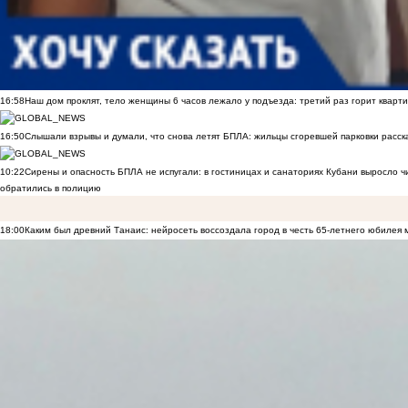
16:58
Наш дом проклят, тело женщины 6 часов лежало у подъезда: третий раз горит кварти
16:50
Слышали взрывы и думали, что снова летят БПЛА: жильцы сгоревшей парковки расск
10:22
Сирены и опасность БПЛА не испугали: в гостиницах и санаториях Кубани выросло 
обратились в полицию
18:00
Каким был древний Танаис: нейросеть воссоздала город в честь 65-летнего юбилея 