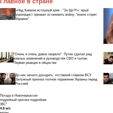
Главное в стране
«Над Киевом истошный крик - "За Що?!!»: ярый
укронацист призвал остановить войну, "иначе сгорит
Украина"
"Очень и очень давно назрело": Путин сделал ряд
важных изменений в руководстве СВО и тылом.
Первая реакция в обществе
До них начало доходить: отставной главком ВСУ
Залужный признал полное поражение Украины перед
Россией
Погода в Новочеркасске
подробный прогноз
подробнее
36C°
4.8 м/с
ветер