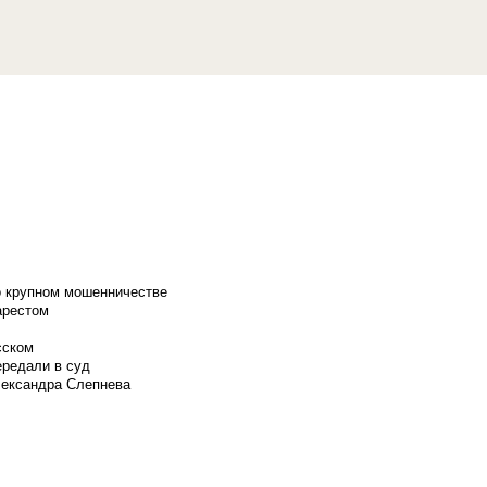
о крупном мошенничестве
арестом
сском
ередали в суд
лександра Слепнева