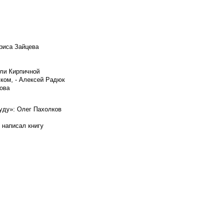
риса Зайцева
ели Кирпичной
ском, - Алексей Радюк
ова
буду»: Олег Пахолков
 написал книгу