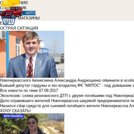
ОБЪЯВЛЕНИЯ
СПРАВОЧНИК
АВТО
МАГАЗИНЫ
Еще
ОСТРАЯ СИТУАЦИЯ
Новочеркасского бизнесмена Александра Андрющенко обвинили в особ
Бывший депутат гордумы и экс-владелец ФК "МИТОС" - под домашним 
Все новости по теме
07.09.2017
Эксклюзив: схема резонансного ДТП с двумя погибшими под Новочерка
Дело отравившего жителей Новочеркасска шаурмой предпринимателя п
Начался сбор средств для сыновей погибшего жителя Новочеркасска А
ХОЧУ СКАЗАТЬ!