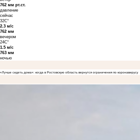
762 мм рт.ст.
давление
сейчас
32C°
2.3 м/с
762 мм
вечером
24C°
1.5 м/с
763 мм
ночью
«Лучше сидеть дома»: когда в Ростовскую область вернутся ограничения по коронавирусу