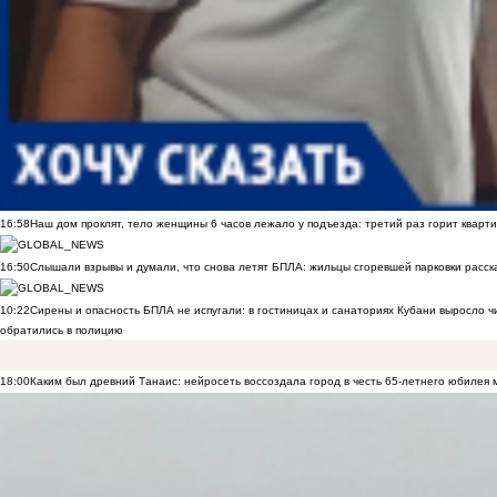
16:58
Наш дом проклят, тело женщины 6 часов лежало у подъезда: третий раз горит кварти
16:50
Слышали взрывы и думали, что снова летят БПЛА: жильцы сгоревшей парковки расск
10:22
Сирены и опасность БПЛА не испугали: в гостиницах и санаториях Кубани выросло 
обратились в полицию
18:00
Каким был древний Танаис: нейросеть воссоздала город в честь 65-летнего юбилея 