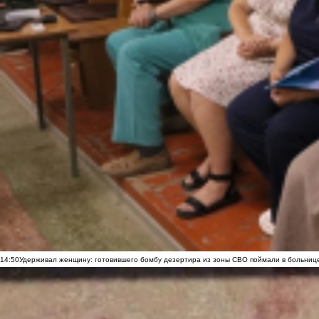
14:50
Удерживал женщину: готовившего бомбу дезертира из зоны СВО поймали в больниц