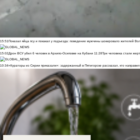
15:51
Показал яйца псу и покакал у подъезда: поведение мужчины шокировало жителей Во
15:02
Дрон ВСУ убил 6 человек в Архипо-Осиповке на Кубани
11:28
Три человека стали жер
10:34
«Кураторы из Сирии приказали»: задержанный в Пятигорске рассказал, кто направил 