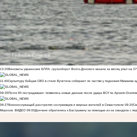
13:20
Виноваты украинские БПЛА: грузооборот Волго-Донского канала за месяц упал на 3
11:40
Скульптуру бойцам СВО в стиле Вучетича собирают по частям у подножия Мамаева к
09:35
Почти 60 пострадавших: появились новые данные после удара ВСУ по Архипо-Осипов
09:27
Военнослужащий расстрелял сослуживцев и мирных жителей в Севастополе
09:20
Ск
Морозов
ВИДЕО
09:00
Дончане обратились к Бастрыкину за помощью из-за скандала с пе