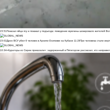
15:51
Показал яйца псу и покакал у подъезда: поведение мужчины шокировало жителей Во
15:02
Дрон ВСУ убил 6 человек в Архипо-Осиповке на Кубани
11:28
Три человека стали жер
10:34
«Кураторы из Сирии приказали»: задержанный в Пятигорске рассказал, кто направил 