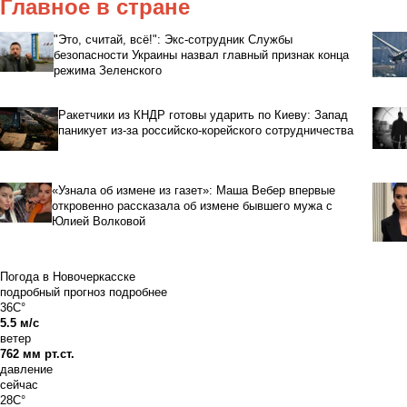
Главное в стране
"Это, считай, всё!": Экс-сотрудник Службы
безопасности Украины назвал главный признак конца
режима Зеленского
Ракетчики из КНДР готовы ударить по Киеву: Запад
паникует из-за российско-корейского сотрудничества
«Узнала об измене из газет»: Маша Вебер впервые
откровенно рассказала об измене бывшего мужа с
Юлией Волковой
Погода в Новочеркасске
подробный прогноз
подробнее
36C°
5.5 м/с
ветер
762 мм рт.ст.
давление
сейчас
28C°