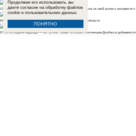
Продолжая его использовать, вы
даете согласие на обработку
файлов
15:01
«Это было ради байта»: блогер Ксюша Бабукс пояснила за свой ролик о ненависти 
cookie
и пользовательских данных.
08:41
Что известно о массовой атаке ВСУ в Волгоградской области
ПОНЯТНО
07:01
Последняя надежда — на Путина: семьи погибших ополченцев Донбасса добиваются