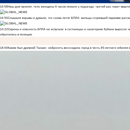
16:58
Наш дом проклят, тело женщины 6 часов лежало у подъезда: третий раз горит кварти
16:50
Слышали взрывы и думали, что снова летят БПЛА: жильцы сгоревшей парковки расск
10:22
Сирены и опасность БПЛА не испугали: в гостиницах и санаториях Кубани выросло 
обратились в полицию
18:00
Каким был древний Танаис: нейросеть воссоздала город в честь 65-летнего юбилея 