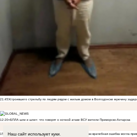
21:45
Устроившего стрельбу по людям рядом с жилым домом в Волгодонске мужчину заде
12:20
«БПЛА шли и шли»: что говорят о ночной атаке ВСУ жители Приморско-Ахтарска
Наш сайт использует куки.
15:15
«Ребенок просто умер внутриутробно, вот и всё» — как врачебная ошибка могла при