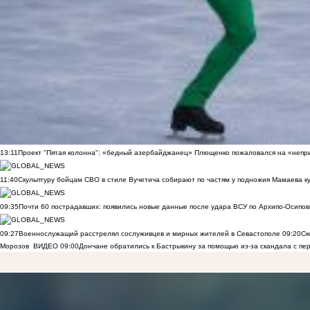
13:11
Проект "Пятая колонна": «бедный азербайджанец» Плющенко пожаловался на «непри
11:40
Скульптуру бойцам СВО в стиле Вучетича собирают по частям у подножия Мамаева к
09:35
Почти 60 пострадавших: появились новые данные после удара ВСУ по Архипо-Осипов
09:27
Военнослужащий расстрелял сослуживцев и мирных жителей в Севастополе
09:20
Ск
Морозов
ВИДЕО
09:00
Дончане обратились к Бастрыкину за помощью из-за скандала с пе