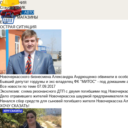
ОБЪЯВЛЕНИЯ
СПРАВОЧНИК
АВТО
МАГАЗИНЫ
Еще
ОСТРАЯ СИТУАЦИЯ
Новочеркасского бизнесмена Александра Андрющенко обвинили в особ
Бывший депутат гордумы и экс-владелец ФК "МИТОС" - под домашним 
Все новости по теме
07.09.2017
Эксклюзив: схема резонансного ДТП с двумя погибшими под Новочерка
Дело отравившего жителей Новочеркасска шаурмой предпринимателя п
Начался сбор средств для сыновей погибшего жителя Новочеркасска А
ХОЧУ СКАЗАТЬ!