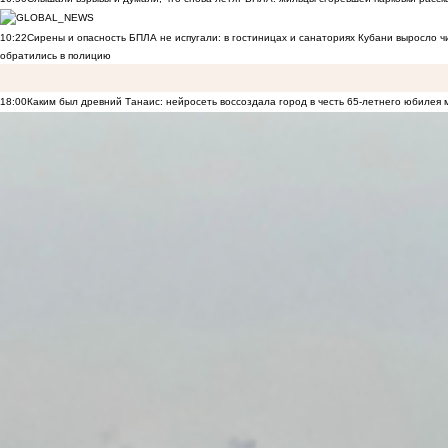
10:22
Сирены и опасность БПЛА не испугали: в гостиницах и санаториях Кубани выросло 
обратились в полицию
18:00
Каким был древний Танаис: нейросеть воссоздала город в честь 65-летнего юбилея 