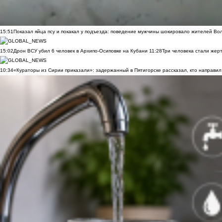
15:51
Показал яйца псу и покакал у подъезда: поведение мужчины шокировало жителей Во
15:02
Дрон ВСУ убил 6 человек в Архипо-Осиповке на Кубани
11:28
Три человека стали жер
10:34
«Кураторы из Сирии приказали»: задержанный в Пятигорске рассказал, кто направил 