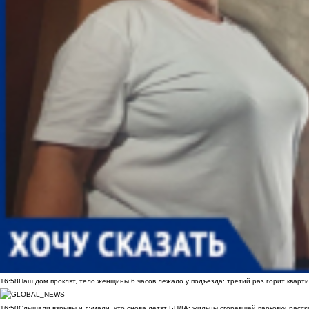
16:58
Наш дом проклят, тело женщины 6 часов лежало у подъезда: третий раз горит кварти
16:50
Слышали взрывы и думали, что снова летят БПЛА: жильцы сгоревшей парковки расск