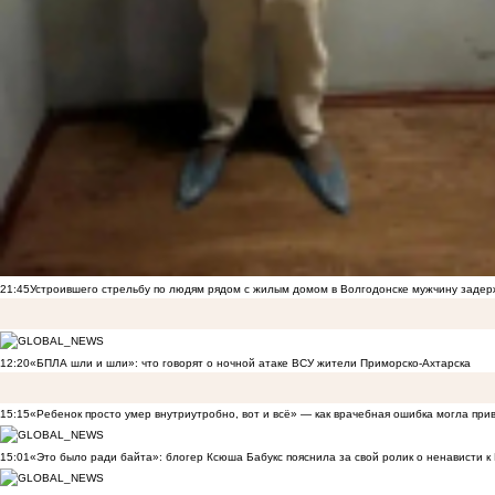
21:45
Устроившего стрельбу по людям рядом с жилым домом в Волгодонске мужчину заде
12:20
«БПЛА шли и шли»: что говорят о ночной атаке ВСУ жители Приморско-Ахтарска
15:15
«Ребенок просто умер внутриутробно, вот и всё» — как врачебная ошибка могла при
15:01
«Это было ради байта»: блогер Ксюша Бабукс пояснила за свой ролик о ненависти 