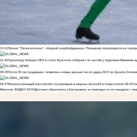
13:11
Проект "Пятая колонна": «бедный азербайджанец» Плющенко пожаловался на «непри
11:40
Скульптуру бойцам СВО в стиле Вучетича собирают по частям у подножия Мамаева к
09:35
Почти 60 пострадавших: появились новые данные после удара ВСУ по Архипо-Осипов
09:27
Военнослужащий расстрелял сослуживцев и мирных жителей в Севастополе
09:20
Ск
Морозов
ВИДЕО
09:00
Дончане обратились к Бастрыкину за помощью из-за скандала с пе