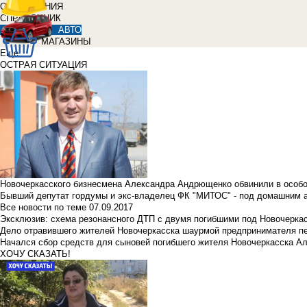
ОБЪЯВЛЕНИЯ
СПРАВОЧНИК
АВТО
МАГАЗИНЫ
Еще
ОСТРАЯ СИТУАЦИЯ
Новочеркасского бизнесмена Александра Андрющенко обвинили в особ
Бывший депутат гордумы и экс-владелец ФК "МИТОС" - под домашним 
Все новости по теме
07.09.2017
Эксклюзив: схема резонансного ДТП с двумя погибшими под Новочерка
Дело отравившего жителей Новочеркасска шаурмой предпринимателя п
Начался сбор средств для сыновей погибшего жителя Новочеркасска А
ХОЧУ СКАЗАТЬ!