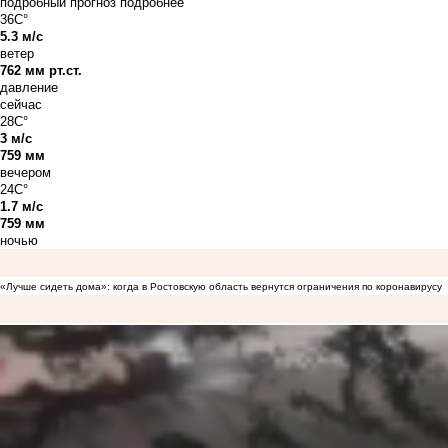
подробный прогноз
подробнее
36C°
5.3 м/с
ветер
762 мм рт.ст.
давление
сейчас
28C°
3 м/с
759 мм
вечером
24C°
1.7 м/с
759 мм
ночью
«Лучше сидеть дома»: когда в Ростовскую область вернутся ограничения по коронавирусу