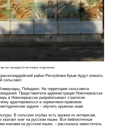
Там же находится почтовое отделение.
расногвардейский район Республики Крым будут опекать
й сельсовет.
 Коммунары, Победино. На территории сельсовета
чреждения. Представители администрации Новочеркасска
перь в Новочеркасске разрабатывают стратегии
гиону адаптироваться в нормативно-правовом
 методические задачи – обучить крымчан азам
льтуры. В сельских клубах есть кружки по интересам,
е хватает книг на русском языке. Все библиотечные
ми книгами на русском языке, – рассказала заместитель