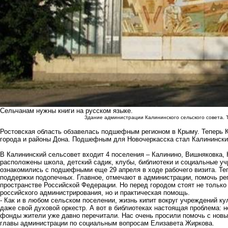
Сельчанам нужны книги на русском языке.
Здание администрации Калининского сельского совета. 
Ростовская область обзавелась подшефным регионом в Крыму. Теперь К
города и районы Дона. Подшефным для Новочеркасска стал Калинински
В Калининский сельсовет входит 4 поселения – Калинино, Вишняковка,
расположены школа, детский садик, клубы, библиотеки и социальные у
ознакомились с подшефными еще 29 апреля в ходе рабочего визита. Те
поддержки подопечных. Главное, отмечают в администрации, помочь ре
пространстве Российской Федерации. Но перед городом стоят не только
российского администрирования, но и практическая помощь.
- Как и в любом сельском поселении, жизнь кипит вокруг учреждений ку
даже свой духовой оркестр. А вот в библиотеках настоящая проблема: н
фонды жители уже давно перечитали. Нас очень просили помочь с новы
главы администрации по социальным вопросам Елизавета Жиркова.