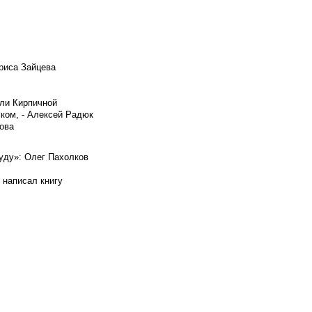
риса Зайцева
ели Кирпичной
ском, - Алексей Радюк
ова
буду»: Олег Пахолков
 написал книгу