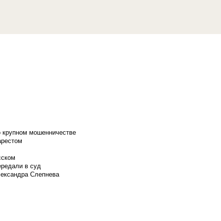
о крупном мошенничестве
арестом
сском
ередали в суд
лександра Слепнева