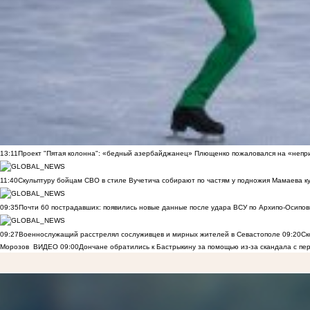
13:11
Проект "Пятая колонна": «бедный азербайджанец» Плющенко пожаловался на «непри
11:40
Скульптуру бойцам СВО в стиле Вучетича собирают по частям у подножия Мамаева к
09:35
Почти 60 пострадавших: появились новые данные после удара ВСУ по Архипо-Осипов
09:27
Военнослужащий расстрелял сослуживцев и мирных жителей в Севастополе
09:20
Ск
Морозов
ВИДЕО
09:00
Дончане обратились к Бастрыкину за помощью из-за скандала с пе