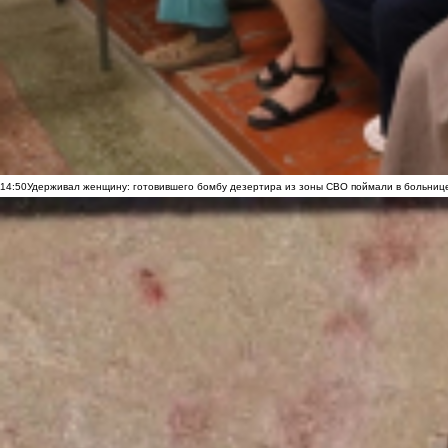
14:50
Удерживал женщину: готовившего бомбу дезертира из зоны СВО поймали в больниц