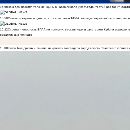
16:58
Наш дом проклят, тело женщины 6 часов лежало у подъезда: третий раз горит кварти
16:50
Слышали взрывы и думали, что снова летят БПЛА: жильцы сгоревшей парковки расск
10:22
Сирены и опасность БПЛА не испугали: в гостиницах и санаториях Кубани выросло 
обратились в полицию
18:00
Каким был древний Танаис: нейросеть воссоздала город в честь 65-летнего юбилея 