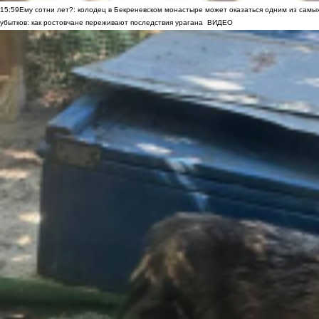
15:59
Ему сотни лет?: колодец в Бекреневском монастыре может оказаться одним из самы
убытков: как ростовчане переживают последствия урагана
ВИДЕО