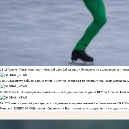
13:11
Проект "Пятая колонна": «бедный азербайджанец» Плющенко пожаловался на «непри
11:40
Скульптуру бойцам СВО в стиле Вучетича собирают по частям у подножия Мамаева к
09:35
Почти 60 пострадавших: появились новые данные после удара ВСУ по Архипо-Осипов
09:27
Военнослужащий расстрелял сослуживцев и мирных жителей в Севастополе
09:20
Ск
Морозов
ВИДЕО
09:00
Дончане обратились к Бастрыкину за помощью из-за скандала с пе