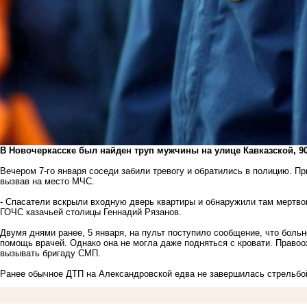
В Новочеркасске был найден труп мужчины на улице Кавказской, 90
Вечером 7-го января соседи забили тревогу и обратились в полицию. П
вызвав на место МЧС.
- Спасатели вскрыли входную дверь квартиры и обнаружили там мертвог
ГОЧС казачьей столицы Геннадий Рязанов.
Двумя днями ранее, 5 января, на пульт поступило сообщение, что боль
помощь врачей. Однако она не могла даже подняться с кровати. Право
вызывать бригаду СМП.
Ранее обычное ДТП на Александровской
едва не завершилась
стрельбо