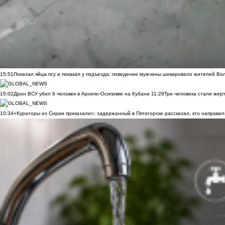
15:51
Показал яйца псу и покакал у подъезда: поведение мужчины шокировало жителей Во
15:02
Дрон ВСУ убил 6 человек в Архипо-Осиповке на Кубани
11:28
Три человека стали жер
10:34
«Кураторы из Сирии приказали»: задержанный в Пятигорске рассказал, кто направил 