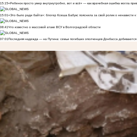
15:15
«Ребенок просто умер внутриутробно, вот и всё» — как врачебная ошибка могла при
15:01
«Это было ради байта»: блогер Ксюша Бабукс пояснила за свой ролик о ненависти 
08:41
Что известно о массовой атаке ВСУ в Волгоградской области
07:01
Последняя надежда — на Путина: семьи погибших ополченцев Донбасса добиваются