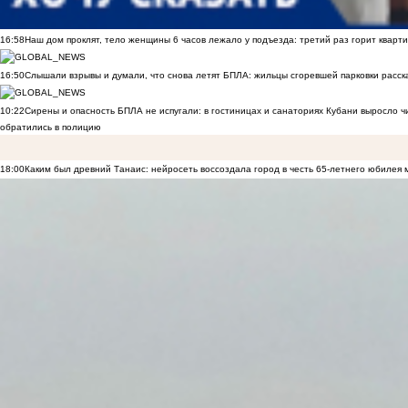
16:58
Наш дом проклят, тело женщины 6 часов лежало у подъезда: третий раз горит кварти
16:50
Слышали взрывы и думали, что снова летят БПЛА: жильцы сгоревшей парковки расск
10:22
Сирены и опасность БПЛА не испугали: в гостиницах и санаториях Кубани выросло 
обратились в полицию
18:00
Каким был древний Танаис: нейросеть воссоздала город в честь 65-летнего юбилея 