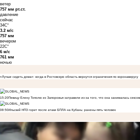
ветер
757 мм рт.ст.
давление
сейчас
34C°
3.2 м/с
757 мм
вечером
22C°
6 м/с
761 мм
ночью
«Лучше сидеть дома»: когда в Ростовскую область вернутся ограничения по коронавирусу
15:20
Певицу Елену Тополю из Запорожья затравили из-за того, что она занималась сексом
08:50
Ильский НПЗ горит после атаки БПЛА на Кубань: ранены пять человек