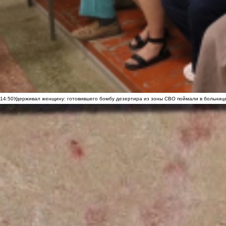
14:50
Удерживал женщину: готовившего бомбу дезертира из зоны СВО поймали в больниц