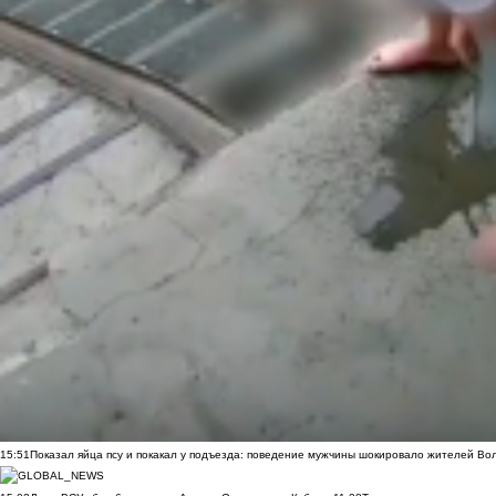
15:51
Показал яйца псу и покакал у подъезда: поведение мужчины шокировало жителей Во