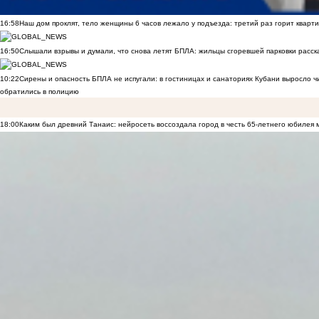
16:58
Наш дом проклят, тело женщины 6 часов лежало у подъезда: третий раз горит кварти
16:50
Слышали взрывы и думали, что снова летят БПЛА: жильцы сгоревшей парковки расск
10:22
Сирены и опасность БПЛА не испугали: в гостиницах и санаториях Кубани выросло 
обратились в полицию
18:00
Каким был древний Танаис: нейросеть воссоздала город в честь 65-летнего юбилея 