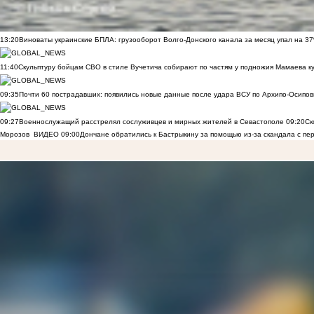
13:20
Виноваты украинские БПЛА: грузооборот Волго-Донского канала за месяц упал на 3
11:40
Скульптуру бойцам СВО в стиле Вучетича собирают по частям у подножия Мамаева к
09:35
Почти 60 пострадавших: появились новые данные после удара ВСУ по Архипо-Осипов
09:27
Военнослужащий расстрелял сослуживцев и мирных жителей в Севастополе
09:20
Ск
Морозов
ВИДЕО
09:00
Дончане обратились к Бастрыкину за помощью из-за скандала с пе