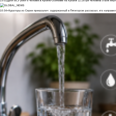
15:02
Дрон ВСУ убил 6 человек в Архипо-Осиповке на Кубани
11:28
Три человека стали жер
10:34
«Кураторы из Сирии приказали»: задержанный в Пятигорске рассказал, кто направил 